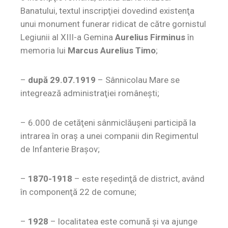
Banatului, textul inscripţiei dovedind existenţa
unui monument funerar ridicat de către gornistul
Legiunii al XIII-a Gemina
Aurelius Firminus
în
memoria lui
Marcus Aurelius Timo
;
–
după 29.07.1919
– Sânnicolau Mare se
integrează administraţiei româneşti;
– 6.000 de cetăţeni sânmiclăuşeni participă la
intrarea în oraş a unei companii din Regimentul
de Infanterie Braşov;
–
1870-1918
– este reşedinţă de district, având
în componenţă 22 de comune;
–
1928
– localitatea este comună şi va ajunge