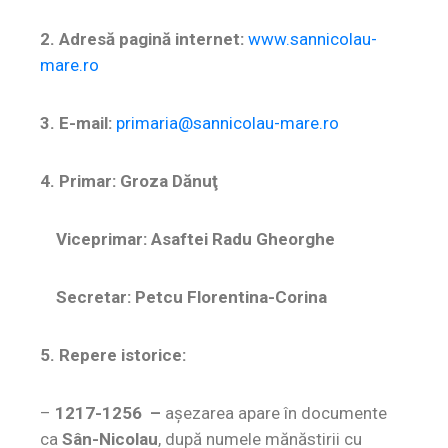
2. Adresă pagină internet:
www.sannicolau-
mare.ro
3. E-mail:
primaria@sannicolau-mare.ro
4. Primar: Groza Dănuţ
Viceprimar:
Asaftei Radu Gheorghe
Secretar:
Petcu Florentina-Corina
5. Repere istorice:
–
1217-1256
–
aşezarea apare în documente
ca
Sân-Nicolau
, după numele mănăstirii cu