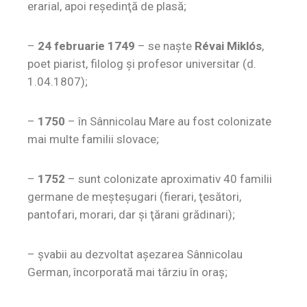
erarial, apoi reşedinţă de plasă;
–
24 februarie 1749
– se naşte
Révai Miklós
,
poet piarist, filolog şi profesor universitar (d.
1.04.1807);
–
1750
– în Sânnicolau Mare au fost colonizate
mai multe familii slovace;
–
1752
– sunt colonizate aproximativ 40 familii
germane de meşteşugari (fierari, ţesători,
pantofari, morari, dar şi ţărani grădinari);
– şvabii au dezvoltat aşezarea Sânnicolau
German, încorporată mai târziu în oraş;