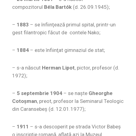
compozitorul
Béla Bartók
(d. 26.09.1945);
–
1883
– se înfiinţează primul spital, printr-un
gest filantropic făcut de contele Nako;
–
1884
– este înfiinţat gimnaziul de stat;
– s-a născut
Herman Lipot
, pictor, profesor (d.
1972);
–
5 septembrie 1904
– se naşte
Gheorghe
Cotoşman
, preot, profesor la Seminarul Teologic
din Caransebeş (d. 12.01.1977);
–
1911
– s-a descoperit pe strada Victor Babeş
o inscripţie romană, aflată azi la Muzeul