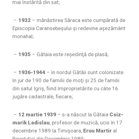
mai înstărită din sat;
–
1932
– mănăstirea Săraca este cumpărată de
Episcopia Caransebeşului şi redevine aşezământ
monahal;
–
1935
– Gătaia este reşedinţă de plasă;
–
1936-1944
– în nordul Gătăii sunt colonizate
în jur de 190 de familii de moţi şi 25 de familii
din satul Igriş, fiind împroprietărite cu câte 16
jugăre cadastrale, fiecare;
–
12 martie 1939
– s-a născut la Gătaia
Csiz­
marik Ladislau
, profesor de muzică, ucis în 17
decembrie 1989 la Timişoara,
Erou Martir
al
Revoluţiei din Decembrie 1989;