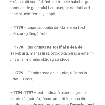
– răsculaţii sunt înfrânţi de trupele habsburge
conduse de generalul Lentulus, iar soldaţii ard
case şi ucid femei şi copii;
–
1739
– capii răscoalei din Gătaia au fost
spânzuraţi lângă Deta;
–
1778
– din ordinul lui
Iosif al II-lea de
Habsburg
, mănăstirea ortodoxă Săraca este în­
chi­să, iar monahii obligaţi să plece;
–
1779
– Gătaia trece de la judeţul Caraş la
judeţul Timiş;
–
1794-1797
– este ridicată biserica greco-
ortodoxă (sârbă), lăcaş amintit într-una din
lucrările sale de scriitorul maghiar
Péterfy Jenő
;