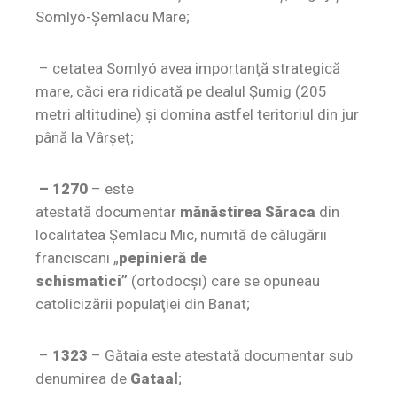
Somlyó-Şemlacu Mare;
– cetatea Somlyó avea importanţă strategică
mare, căci era ridicată pe dealul Şumig (205
metri altitudine) şi domina astfel teritoriul din jur
până la Vârşeţ;
– 1270
– este
atestată documentar
mănăstirea Săraca
din
localitatea Şemlacu Mic, numită de călugării
franciscani „
pepinieră de
schismatici”
(ortodocşi) care se opuneau
catolicizării populaţiei din Banat;
–
1323
– Gătaia este atestată documentar sub
denumirea de
Gataal
;