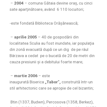
–
2004
– comuna Gătaia devine oraş, cu cinci
sate aparţinătoare, având 6 110 locuitori;
-este fondată Biblioteca Orăşănească;
–
aprilie 2005
– 40 de gospodării din
localitatea Sculia au fost inundate, iar populaţia
din zonă evacuată după ce un dig de pe râul
Bârzava a cedat pe o bucată de 20 de metri din
cauza presiunii şi a debitului foarte mare;
–
martie 2006
– este
inaugurată Biserica
„Tabor”,
construită într-un
stil arhitectonic care se apropie de cel bizantin;
Btin (1337, Budwn), Percosova (1358, Berkez),