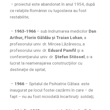
– proiectul este abandonat în anul 1954, după
ce relaţiile României cu Iugoslavia au fost
restabilite;
–
1963-1966
– sub îndrumarea medicilor
Dan
Arthur, Florin Gâldău şi Traian Lohan
, a
profesorului univ. dr. Mircea Lăzărescu, a
profesorului univ. dr.
Eduard Pamfil
şi a
conferenţiarului univ. dr.
Ştefan Stössel
, s-a
lucrat la reamenajarea construcţiilor cu
destinaţie de spital;
–
1966
– Spitalul de Psihiatrie Gătaia este
inaugurat pe locul fostei cazărmi în care – de
fapt – nu au fost niciodată încartiruiţi soldaţi;