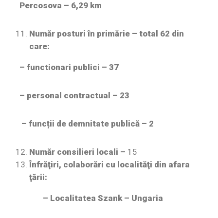
Percosova – 6,29 km
Număr posturi în primărie – t
otal 62 din
care:
– functionari publici – 37
– personal contractual – 23
– funcții de demnitate publică – 2
Număr consilieri locali –
15
Înfrăţiri, colaborări cu localităţi din afara
ţării:
– Localitatea Szank – Ungaria