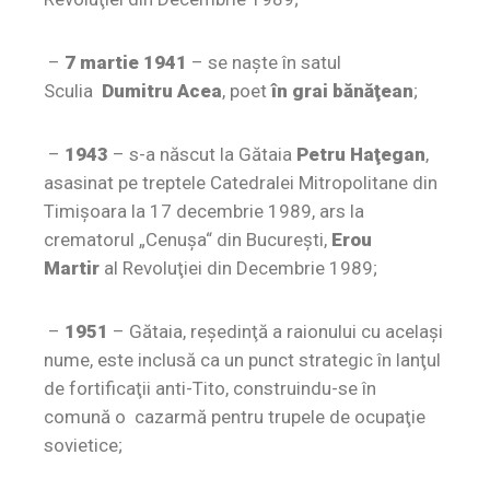
–
7 martie 1941
– se naşte în satul
Sculia
Dumitru Acea
, poet
în
grai bănăţean
;
–
1943
– s-a născut la Gătaia
Petru Haţegan
,
asasinat pe treptele Catedralei Mitropolitane din
Timişoara la 17 decembrie 1989, ars la
crematorul „Cenuşa“ din Bucureşti,
Erou
Martir
al Revoluţiei din Decembrie 1989;
–
1951
– Gătaia, reşedinţă a raionului cu acelaşi
nume, este inclusă ca un punct strategic în lanţul
de fortificaţii anti-Tito, construindu-se în
comună o cazarmă pentru trupele de ocupaţie
sovietice;