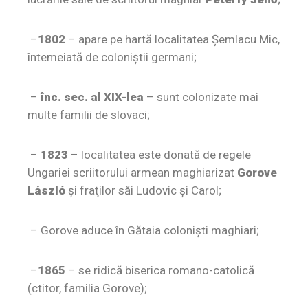
–
1802
– apare pe hartă localitatea Şemlacu Mic,
întemeiată de coloniştii germani;
–
înc.
sec. al XIX-lea
– sunt colonizate mai
multe familii de slovaci;
–
1823
– localitatea este donată de regele
Ungariei scriitorului armean maghiarizat
Gorove
László
şi fraţilor săi Ludovic şi Ca­rol;
– Gorove aduce în Gătaia colonişti maghiari;
–
1865
– se r
idică biserica romano-catolică
(ctitor, familia Gorove);