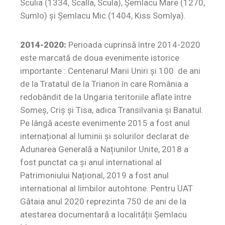
Sculia (1334, Scalla, Scula), Şemlacu Mare (1270,
Sumlo) şi Şemlacu Mic (1404, Kiss Somlya).
2014-2020:
Perioada cuprinsă între 2014-2020
este marcată de doua evenimente istorice
importante : Centenarul Marii Uniri și 100 de ani
de la Tratatul de la Trianon în care România a
redobândit de la Ungaria teritoriile aflate între
Someș, Criș și Tisa, adica Transilvania și Banatul.
Pe lângă aceste evenimente 2015 a fost anul
internațional al luminii și solurilor declarat de
Adunarea Generală a Națiunilor Unite, 2018 a
fost punctat ca și anul international al
Patrimoniului Național, 2019 a fost anul
international al limbilor autohtone. Pentru UAT
Gătaia anul 2020 reprezinta 750 de ani de la
atestarea documentară a localității Șemlacu