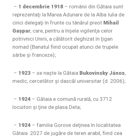
–
1 decembrie 1918
– românii din Gătaia sunt
reprezentaţi la Marea Adunare de la Alba Iulia de
cinci delegaţi în frunte cu tânărul preot
Mihail
Gaşpar
, care, pentru a înşela vigilenţa celor
potrivnici Unirii, a călătorit deghizat în ţigan
nomad (Banatul fiind ocupat atunci de trupele
sârbe şi franceze);
–
1923
– se naşte la Gătaia
Bukovinsky János
,
medic, cercetător şi dascăl universitar (d. 2006);
–
1924
– Gătaia e comună rurală, cu 3712
locuitori şi ţine de plasa Deta;
–
1924
– familia Gorove deţinea în localitatea
Gătaia 2027 de jugăre de teren arabil, fiind cea