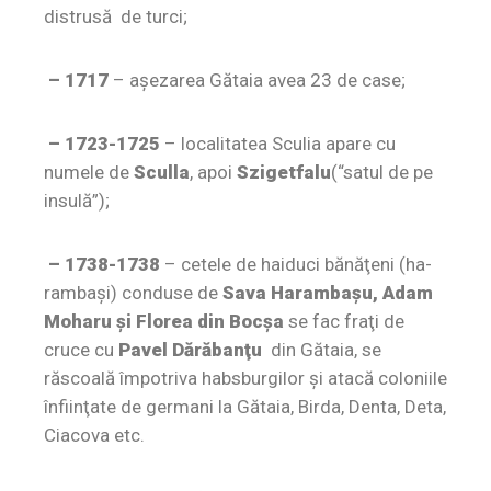
distrusă de turci;
– 1717
– aşezarea Gătaia avea 23 de case;
– 1723-1725
– localitatea Sculia apare cu
numele de
Sculla
, apoi
Szigetfalu
(“satul de pe
insulă”);
– 1738-1738
– cetele de haiduci bănăţeni (ha­
ram­başi) conduse de
Sava Harambaşu, Adam
Moharu şi Florea din Bocşa
se fac fraţi de
cruce cu
Pavel Dărăbanţu
din Gă­ta­­ia, se
răscoală împotriva habsburgilor şi atacă coloniile
înfiinţate de germani la Gătaia, Birda, Denta, Deta,
Ciacova etc.