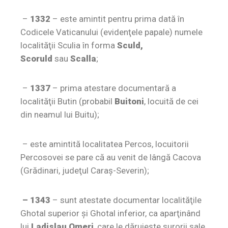
–
1332
– este amintit pentru prima dată în
Codicele Vaticanului (evidenţele papale) numele
localităţii Sculia în forma
Sculd,
Scoruld
sau
Scalla
;
–
1337
– prima atestare documentară a
localităţii Butin (probabil
Buitoni
, locuită de cei
din neamul lui Buitu);
– este amintită localitatea Percos, locuitorii
Percosovei se pare că au venit de lângă Cacova
(Grădinari, judeţul Caraş-Severin);
– 1343
– sunt atestate documentar localităţile
Ghotal superior şi Ghotal inferior, ca aparţinând
lui
Ladislau Omeri
, care le dăruieşte surorii sale