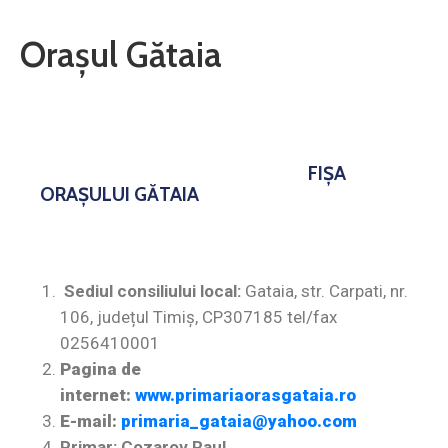
Contact
Orașul Gătaia
Monitorul
Oficial
Local
FIŞA
ORAŞULUI GĂTAIA
Sediul consiliului local:
Gataia, str. Carpati, nr.
106, județul Timiș, CP307185 tel/fax
0256410001
Pagina de
internet:
www.primariaorasgataia.ro
E-mail:
primaria_gataia@yahoo.com
Primar: Cozarov Raul