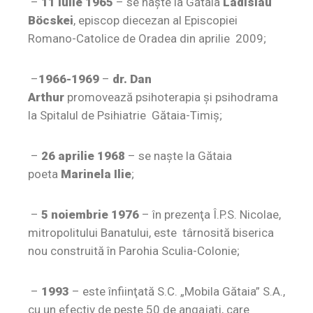
–
11 iulie 1965
– se naşte la Gătaia
Ladislau
Böcskei
, episcop diecezan al Episcopiei
Romano-Catolice de Oradea din aprilie 2009;
–
1966-1969
–
dr. Dan
Arthur
promovează psihoterapia şi psihodrama
la Spitalul de Psihiatrie Gătaia-Timiş;
–
26 aprilie 1968
– se naşte la Gătaia
poeta
Marinela Ilie
;
–
5 noiembrie 1976
– în prezenţa Î.P.S. Nicolae,
mitropolitului Banatului, este târnosită biserica
nou construită în Parohia Sculia-Colonie;
–
1993
– este înfiinţată S.C. „Mobila Gătaia” S.A.,
cu un efectiv de peste 50 de angajaţi, care