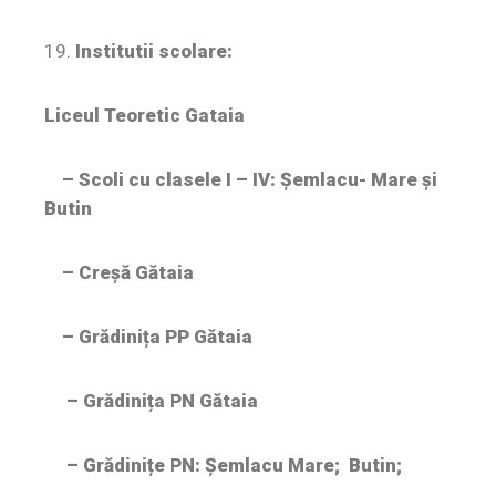
19.
Institutii scolare:
Liceul Teoretic Gataia
– Scoli cu clasele I – IV:
Șemlacu- Mare și
Butin
– Creșă Gătaia
– Grădinița PP Gătaia
– Grădinița PN Gătaia
– Grădinițe PN: Șemlacu Mare; Butin;