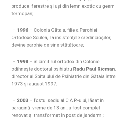
produce ferestre şi uşi din lemn exotic cu geam
termopan;
–
1996
– Colonia Gătaia, filie a Parohiei
Ortodoxe Sculea, la insistenţele credincioşilor,
devine parohie de sine stătătoare;
–
1998
– în cimitirul ortodox din Colonie
odihneşte doctorul psihiatru
Radu Paul Ricman
,
director al Spitalului de Psihiatrie din Gătaia între
1973 şi august 1997;
–
2003
– fostul sediu al C.A.P.-ului, lăsat în
paragină vreme de 13 ani, a fost complet
renovat şi transformat în post de jandarmi;