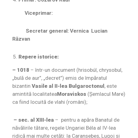
Viceprimar:
Secretar general: Vernica Lucian
Răzvan
Repere istorice:
– 1018
– într-un document (hrisobúl, chrysobul,
„bulă de aur”, „decret”) emis de împăratul
bizantin
Vasile al II-lea Bulgaroctonul
, este
amintită localitatea
Moraviskos
(Şemlacul Mare)
ca fiind locuită de vlahi (români);
– sec. al XIII-lea
– pentru a apăra Banatul de
năvălirile tătare, regele Ungariei Béla al IV-lea
ridică mai multe cetăţi: la Caransebeş, Lugoj şi