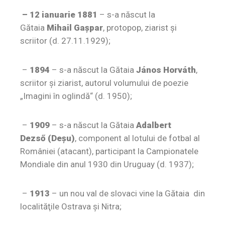
– 12 ianuarie 1881
– s-a născut la
Gătaia
Mihail Gaşpar
, protopop, ziarist şi
scriitor (d. 27.11.1929);
–
1894
– s-a născut la Gătaia
János Horváth
,
scriitor şi ziarist, autorul volumului de poezie
„Imag
ini în oglindă“ (d. 1950);
–
1909
– s-a născut la Gătaia
Adalbert
Dezső (Deşu)
, component al lotului de fotbal al
României (atacant), participant la Campionatele
Mondiale din anul 1930 din Uruguay (d. 1937);
–
1913
– un nou val de slovaci vine la Gătaia din
localităţile Ostrava şi Nitra;