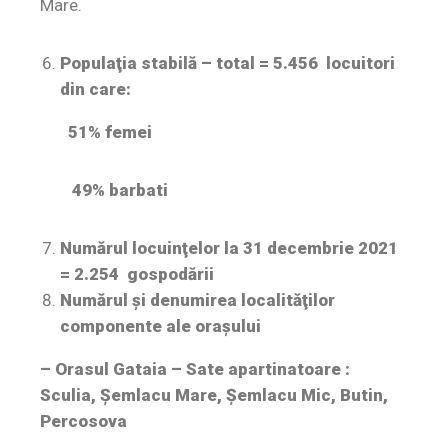
Mare.
Populaţia stabilă
– total =
5.456 locuitori
din care:
51% femei
49% barbati
Numărul locuinţelor la 31 decembrie 2021
=
2.254 gospodării
Numărul şi denumirea localităţilor
componente ale oraşului
– Orasul Gataia – Sate apartinatoare :
Sculia, Șemlacu Mare, Șemlacu Mic, Butin,
Percosova