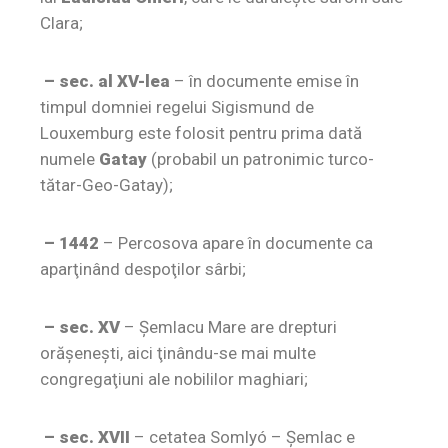
Clara;
– sec. al XV-lea
– în documente emise în
timpul domniei regelui Sigismund de
Louxemburg este folosit pentru prima dată
numele
Gatay
(probabil un patronimic turco-
tătar-Geo-Gatay);
– 1442
– Percosova apare în documente ca
aparţinând despoţilor sârbi;
– sec. XV
– Şemlacu Mare are drepturi
orăşeneşti, aici ţinându-se mai multe
congregaţiuni ale nobililor maghiari;
– sec. XVII
– cetatea Somlyó – Şemlac e