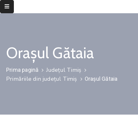
Despre
instituție
Orașul Gătaia
Informații
de
interes
Județul Timiș
Prima pagină
public
Primăriile din județul Timiș
Orașul Gătaia
Transparență
decizională
Integritate
instituțională
Județul
Timiș