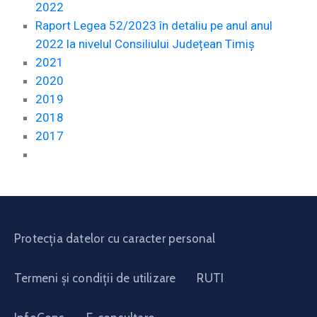
2022
Raport Legea 52/2023 în detaliu pe anul anul
2022 la nivelul Consiliului Județean Timiș
2021
2020
2019
2018
2017
Protecția datelor cu caracter personal
Termeni și condiții de utilizare
RUTI