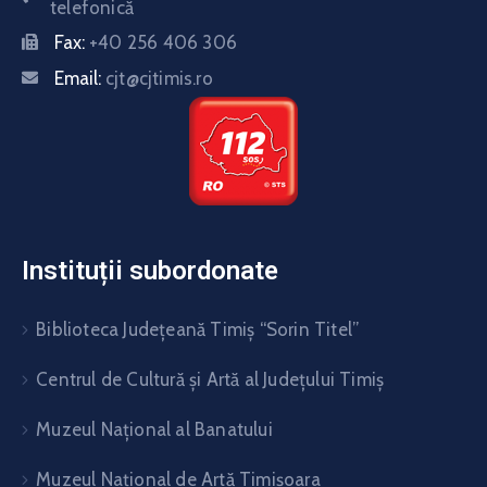
telefonică
Fax:
+40 256 406 306
Email:
cjt@cjtimis.ro
Instituții subordonate
Biblioteca Judeţeană Timiş “Sorin Titel”
Centrul de Cultură şi Artă al Judeţului Timiş
Muzeul Național al Banatului
Muzeul Național de Artă Timişoara