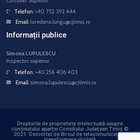
Consilier Superior
Telefon:
+40 752 392 444
Email:
loredana.lungu@cjtimis.ro
Informații publice
Simona LUPULESCU
Inspector superior
Telefon:
+40 256 406 403
Email:
simona.lupulescu@cjtimis.ro
Drepturile de proprietate intelectuală asupra
conţinutului aparţin Consiliului Judeţean Timiş ©
2021. Dezvoltat de Biroul de telecomunicații și
transformare digitală