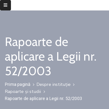
Despre
instituție
Rapoarte de
Informații
de
interes
aplicare a Legii nr.
public
52/2003
Transparență
decizională
Integritate
Despre instituție
Prima pagină
instituțională
Rapoarte și studii
Rapoarte de aplicare a Legii nr. 52/2003
Județul
Timiș