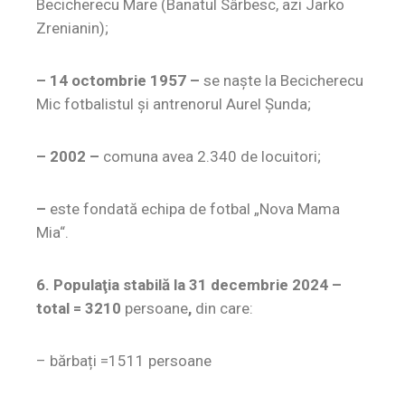
Becicherecu Mare (Banatul Sârbesc, azi Jarko
Zrenianin);
– 14 octombrie 1957 –
se naşte la Becicherecu
Mic fotbalistul şi antrenorul Aurel Şunda;
– 2002 –
comuna avea 2.340 de locuitori;
–
este fondată echipa de fotbal „Nova Mama
Mia“.
6. Populaţia stabilă la 31 decembrie 2024 –
total = 3210
persoane
,
din care:
– bărbați =1511 persoane