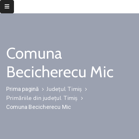
Despre
instituție
Comuna
Informații
de
interes
Becicherecu Mic
public
Transparență
Județul Timiș
Prima pagină
decizională
Primăriile din județul Timiș
Integritate
Comuna Becicherecu Mic
instituțională
Județul
Timiș