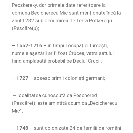
Pecskereky, dar primele date referitoare la
comuna Becicherecu Mic sunt menţionate încă la
anul 1232 sub denumirea de Terra Potkerequ
(Pescăreţu);
– 1552-1716 –
în timpul ocupaţiei turceşti,
numele aşezării ar fi fost Crucea, vatra satului
fiind amplasată probabil pe Dealul Crucii;
– 1727 –
sosesc primii colonişti germani;
–
localitatea cunoscută ca Peschered
(Pescăreţ), este amintită acum ca „Becicherecu
Mic“;
– 1748 –
sunt colonizate 24 de familii de români