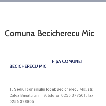
Contact
Monitorul
Oficial
Local
Comuna Becicherecu Mic
FIŞA COMUNEI
BECICHERECU MIC
1. Sediul consiliului local:
Becicherecu Mic, str.
Calea Banatului, nr. 9, telefon 0256 378501, fax
0256 378805