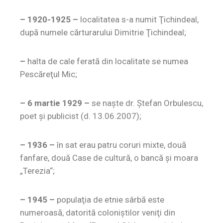
– 1920-1925 –
localitatea s-a numit Ţichindeal,
după numele cărturarului Dimitrie Ţichindeal;
–
halta de cale ferată din localitate se numea
Pescăreţul Mic;
– 6 martie 1929 –
se naşte dr. Ştefan Orbulescu,
poet şi publicist (d. 13.06.2007);
– 1936 –
în sat erau patru coruri mixte, două
fanfare, două Case de cultură, o bancă şi moara
„Terezia“;
– 1945 –
populaţia de etnie sârbă este
numeroasă, datorită coloniştilor veniţi din