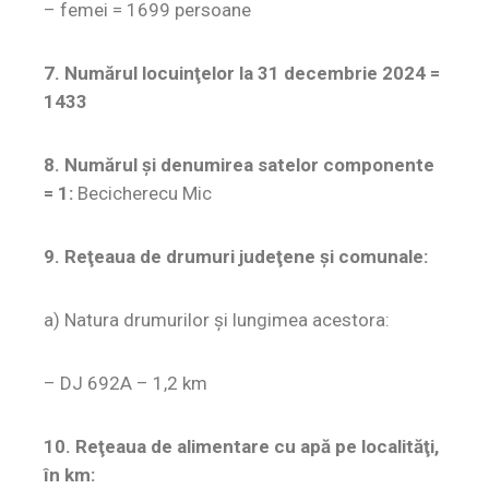
– femei = 1699 persoane
7. Numărul locuinţelor la 31 decembrie 2024 =
1433
8. Numărul şi denumirea satelor componente
= 1:
Becicherecu Mic
9. Reţeaua de drumuri judeţene şi comunale:
a) Natura drumurilor şi lungimea acestora:
– DJ 692A – 1,2 km
10. Reţeaua de alimentare cu apă pe localităţi,
în km: