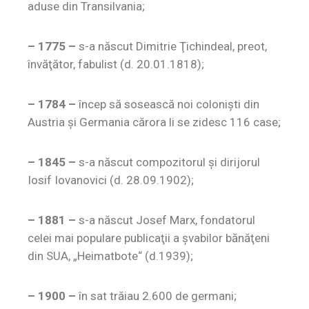
aduse din Transilvania;
– 1775 –
s-a născut Dimitrie Ţichindeal, preot,
învăţător, fabulist (d. 20.01.1818);
– 1784 –
încep să sosească noi colonişti din
Austria şi Germania cărora li se zidesc 116 case;
– 1845 –
s-a născut compozitorul şi dirijorul
Iosif Iovanovici (d. 28.09.1902);
– 1881 –
s-a născut Josef Marx, fondatorul
celei mai populare publicaţii a şvabilor bănăţeni
din SUA, „Heimatbote“ (d.1939);
– 1900 –
în sat trăiau 2.600 de germani;