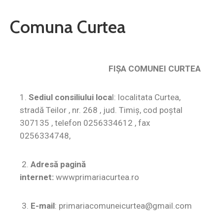
Contact
Comuna Curtea
Monitorul
Oficial
Local
FIŞA COMUNEI CURTEA
1.
Sediul consiliului loca
l: localitata Curtea,
stradă Teilor , nr. 268 , jud. Timiș, cod poştal
307135 , telefon 0256334612 , fax
0256334748,
2.
Adresă pagină
internet:
wwwprimariacurtea.ro
3.
E-mail
: primariacomuneicurtea@gmail.com