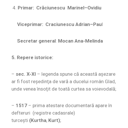
4.
Primar:
Crăciunescu Marinel–Ovidiu
Viceprimar:
Craciunescu Adrian–Pau
l
Secretar general
:
Mocan Ana-Melinda
5. Repere istorice:
–
sec. X-XI
– legenda spune că această aşezare
ar fi fost reşedinţa de vară a ducelui român Glad,
unde venea însoţit de toată curtea sa voievodală;
–
1517
– prima atestare documentară apare în
defteruri (registre cadasrale)
turceşti
(Kurtha
,
Kurt)
;