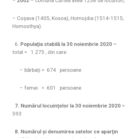
–
2002
– comuna Curtea avea 1238 de locuitori;
– Coşava (1405, Kosoa), Homojdia (1514-1515,
Homosthya).
6.
Populaţia stabilă la 30 noiembrie 2020 –
total = 1.275 , din care:
– bărbaţi = 674 persoane
– femei = 601 persoane
7. Numărul locuinţelor la 30 noiembrie 2020
=
593
8. Numărul şi denumirea satelor ce aparţin