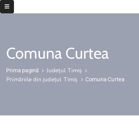
Despre
instituție
Comuna Curtea
Informații
de
interes
Județul Timiș
Prima pagină
public
Primăriile din județul Timiș
Comuna Curtea
Transparență
decizională
Integritate
instituțională
Județul
Timiș