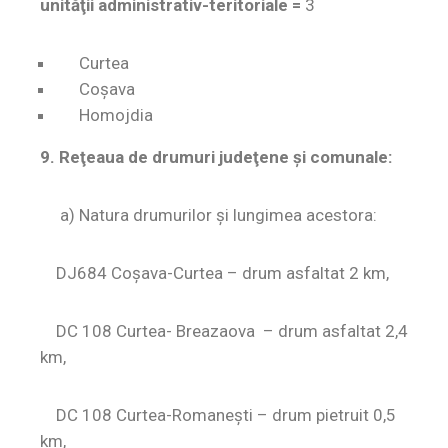
unităţii administrativ-teritoriale =
3
Curtea
Coșava
Homojdia
9. Reţeaua de drumuri judeţene şi comunale:
a) Natura drumurilor şi lungimea acestora:
DJ684 Coșava-Curtea – drum asfaltat 2 km,
DC 108 Curtea- Breazaova – drum asfaltat 2,4
km,
DC 108 Curtea-Romanești – drum pietruit 0,5
km,