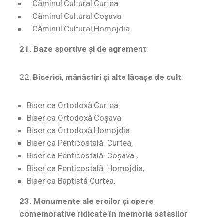
Căminul Cultural Curtea
Căminul Cultural Coșava
Căminul Cultural Homojdia
21. Baze sportive şi de agrement
:
22.
Biserici, mănăstiri şi alte lăcaşe de cult
:
Biserica Ortodoxă Curtea
Biserica Ortodoxă Coșava
Biserica Ortodoxă Homojdia
Biserica Penticostală Curtea,
Biserica Penticostală Coșava ,
Biserica Penticostală Homojdia,
Biserica Baptistă Curtea.
23. Monumente ale eroilor şi opere
comemorative ridicate în memoria ostaşilor