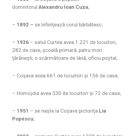
domnitorul
Alexandru Ioan Cuza
;
–
1892 –
se înfiinţează corul bărbătesc;
–
1936
– satul Curtea avea 1.221 de locuitori,
282 de case, şcoală primară, patru mori
ţărăneşti, o scărmătoare de lână, oficiu poştal;
– Coşava avea 661 de locuitori şi 156 de case;
– Homojdia avea 330 de locuitori şi 72 de case;
–
1951
– se naşte la Coşava pictoriţa
Lia
Popescu
;