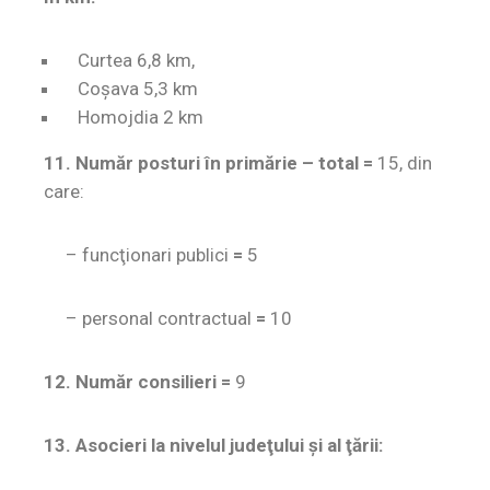
Curtea 6,8 km,
Coșava 5,3 km
Homojdia 2 km
11. Număr posturi în primărie – total =
15, din
care:
– funcţionari publici
=
5
– personal contractual
=
10
12. Număr consilieri =
9
13. Asocieri la nivelul judeţului şi al ţării: