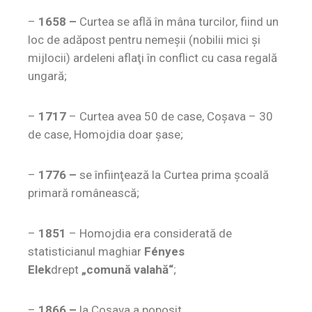
–
1658 –
Curtea se află în mâna turcilor, fiind un
loc de adăpost pentru nemeşii (nobilii mici şi
mijlocii) ardeleni aflaţi în conflict cu casa regală
ungară;
–
1717
– Curtea avea 50 de case, Coşava – 30
de case, Homojdia doar şase;
–
1776
–
se înfiinţează la Curtea prima şcoală
primară românească;
–
1851
– Homojdia era considerată de
statisticianul maghiar
Fényes
Elek
drept
„comună valahă“
;
–
1866 –
la Coşava a poposit