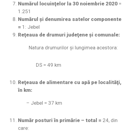
Numărul locuinţelor la 30 noiembrie 2020
=
1.251
Numărul şi denumirea satelor componente
=
1: Jebel
Reţeaua de drumuri judeţene şi comunale:
Natura drumurilor şi lungimea acestora:
DS = 49 km
Reţeaua de alimentare cu apă pe localităţi,
în km:
– Jebel = 37 km
Număr posturi în primărie – total =
24, din
care: