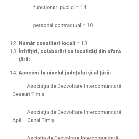
– funcţionari publici
=
14
– personal contractual
=
10
Număr consilieri locali =
13
Înfrăţiri, colaborări cu localităţi din afara
ţării:
Asocieri la nivelul judeţului şi al ţării:
– Asociaţia de Dezvoltare Intercomunitară
Deşeuri Timiș
– Asociaţia de Dezvoltare Intercomunitară
Apă – Canal Timiș
– Asciația de Dezvoltare Intercomunitară