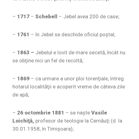
–
1717
–
Schebell
– Jebel avea 200 de case;
–
1761
– în Jebel se deschide oficiul poştal;
–
1863 –
Jebelul e lovit de mare secetă, încât nu
se obţine nici un fel de recoltă;
–
1869
– ca urmare a unor ploi torenţiale, întreg
hotarul localităţii e acoperit vreme de câteva zile
de apă;
–
26 octombrie 1881
– se naşte
Vasile
Loichiţă,
profesor de teologie la Cernăuţi (d. la
30.01.1958, în Timişoara);