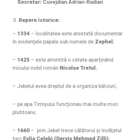
Secretar:
Cuvejdian Adrian-Radian
Repere istorice:
–
1334
– localitatea este atestată documentar
în evidenţele papale sub numele de
Zephel
;
–
1425
– este amintită o cetate aparţinând
micului nobil român
Nicolae Tretul
;
– Jebelul avea dreptul de a organiza bâlciuri;
– pe apa Timişului funcţionau mai multe mori
plutitoare;
–
1660
– prin Jebel trece călătorul şi învăţatul
turc
Evlia Celebi
(Derviş Mehmed Zilli)
;