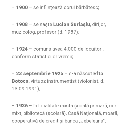
–
1900
– se înfiinţează corul bărbătesc;
–
1908
– se naşte
Lucian Surlaşiu
, dirijor,
muzicolog, profesor (d. 1987);
–
1924
– comuna avea 4.000 de locuitori,
conform statisticilor vremii;
–
23 septembrie 1925
– s-a născut
Efta
Botoca
, virtuoz instrumentist (violonist, d.
13.09.1991);
–
1936
– în localitate exista şcoală primară, cor
mixt, bibliotecă (şcolară), Casă Naţională, moară,
cooperativă de credit şi banca „Jebeleana“;