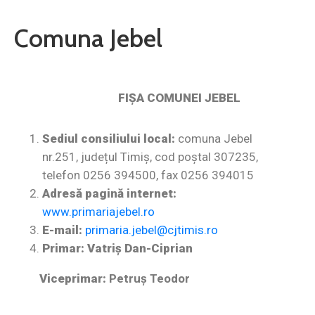
Contact
Comuna Jebel
Monitorul
Oficial
Local
FIŞA COMUNEI JEBEL
Sediul consiliului local:
comuna Jebel
nr.251, județul Timiș, cod poştal 307235,
telefon 0256 394500, fax 0256 394015
Adresă pagină internet:
www.primariajebel.ro
E-mail:
primaria.jebel@cjtimis.ro
Primar: Vatriș Dan-Ciprian
Viceprimar:
Petruş Teodor