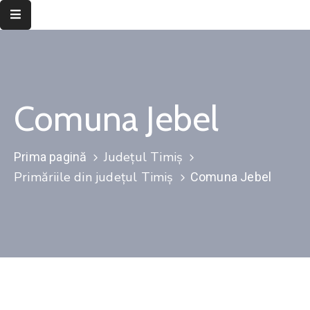
Despre
instituție
Comuna Jebel
Informații
de
interes
Județul Timiș
Prima pagină
public
Primăriile din județul Timiș
Comuna Jebel
Transparență
decizională
Integritate
instituțională
Județul
Timiș