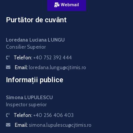
Webmail
Purtător de cuvânt
Loredana Luciana LUNGU
Consilier Superior
Telefon:
+40 752 392 444
Email:
loredana.lungu@cjtimis.ro
Informații publice
Simona LUPULESCU
Inspector superior
Telefon:
+40 256 406 403
Email:
simona.lupulescu@cjtimis.ro