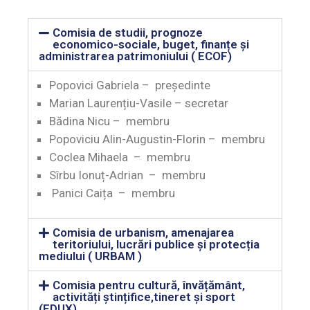
Comisia de studii, prognoze
economico-sociale, buget, finanțe și
administrarea patrimoniului ( ECOF)
Popovici Gabriela – președinte
Marian Laurențiu-Vasile – secretar
Bădina Nicu – membru
Popoviciu Alin-Augustin-Florin – membru
Coclea Mihaela – membru
Sîrbu Ionuț-Adrian – membru
Panici Caița – membru
Comisia de urbanism, amenajarea
teritoriului, lucrări publice şi protecția
mediului ( URBAM )
Comisia pentru cultură, învățământ,
activități ștințifice,tineret şi sport
(EDUX)