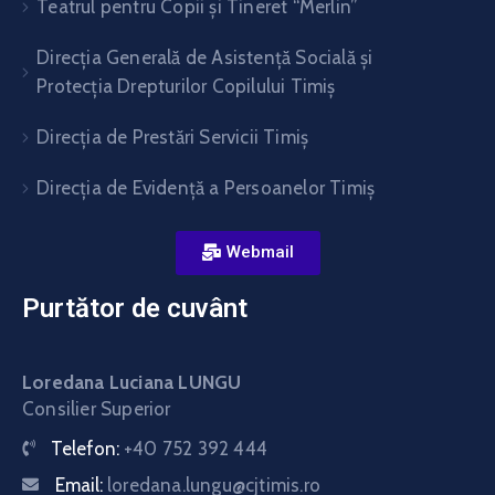
Teatrul pentru Copii şi Tineret “Merlin”
Direcția Generală de Asistență Socială și
Protecția Drepturilor Copilului Timiș
Direcţia de Prestări Servicii Timiş
Direcţia de Evidenţă a Persoanelor Timiş
Webmail
Purtător de cuvânt
Loredana Luciana LUNGU
Consilier Superior
Telefon:
+40 752 392 444
Email:
loredana.lungu@cjtimis.ro