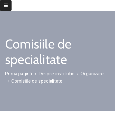
Despre
instituție
Comisiile de
Informații
de
interes
specialitate
public
Transparență
Despre instituție
Organizare
Prima pagină
decizională
Comisiile de specialitate
Integritate
instituțională
Județul
Timiș