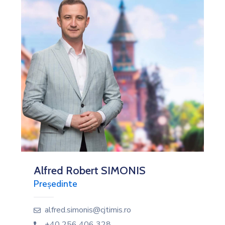
Alfred Robert SIMONIS
Președinte
alfred.simonis@cjtimis.ro
+40 256 406 328