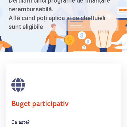
Derulăm cinci programe de finanțare
nerambursabilă.
Află când poți aplica și ce cheltuieli
sunt eligibile
Buget participativ
Ce este?