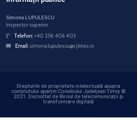
Simona LUPULESCU
Inspector superior
Telefon:
+40 256 406 403
Email:
simona.lupulescu@cjtimis.ro
Drepturile de proprietate intelectuală asupra
conţinutului aparţin Consiliului Judeţean Timiş ©
2021. Dezvoltat de Biroul de telecomunicații și
transformare digitală