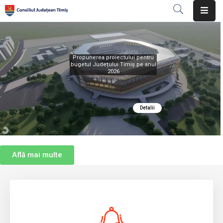
Despre
instituție
Propunerea proiectului pentru
bugetul Județului Timiș pe anul
2026
Informații
de
interes
Detalii
public
Transparență
decizională
Află mai multe
Integritate
instituțională
Județul
Timiș