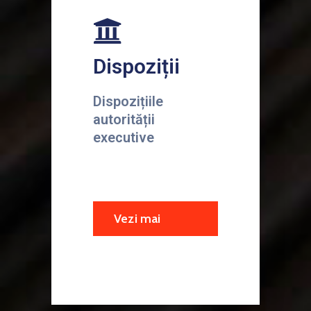
Dispoziții
Dispozițiile
autorității
executive
Vezi mai
multe