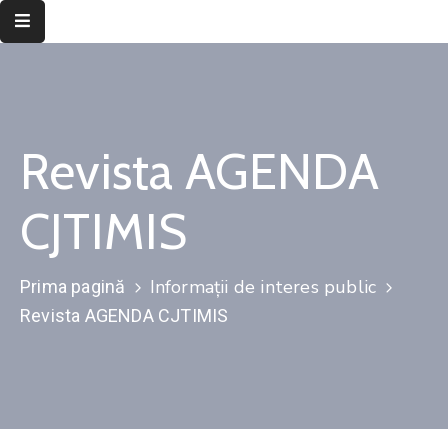
Despre
instituție
Revista AGENDA
Informații
de
interes
CJTIMIS
public
Transparență
Informații de interes public
Prima pagină
decizională
Revista AGENDA CJTIMIS
Integritate
instituțională
Județul
Timiș