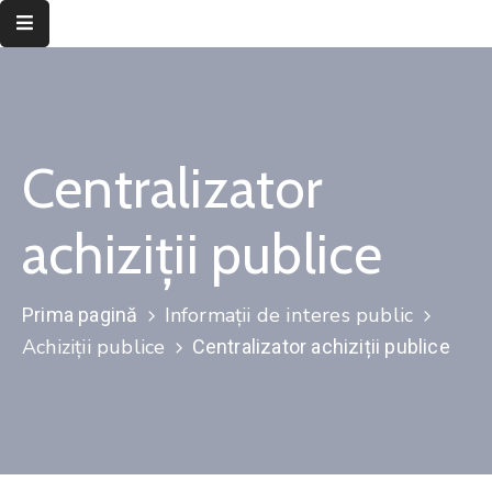
Despre
instituție
Centralizator
Informații
de
interes
achiziții publice
public
Transparență
Informații de interes public
Prima pagină
decizională
Achiziții publice
Centralizator achiziții publice
Integritate
instituțională
Județul
Timiș