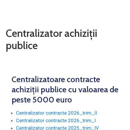
Contact
Monitorul
Oficial
Centralizator achiziții
Local
publice
Centralizatoare contracte
achiziții publice cu valoarea de
peste 5000 euro
Centralizator contracte 2026_trim_II
Centralizator contracte 2026_trim_I
Centralizator contracte 2025_trim_IV