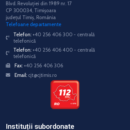
Blvd. Revoluţiei din 1989 nr. 17
CP 300034,
Timişoara
judeţul Timiş, România
Telefoane departamente
Telefon:
+40 256 406 300 - centrală
telefonică
Telefon:
+40 256 406 400 - centrală
telefonică
Fax:
+40 256 406 306
Email:
cjt@cjtimis.ro
Instituții subordonate