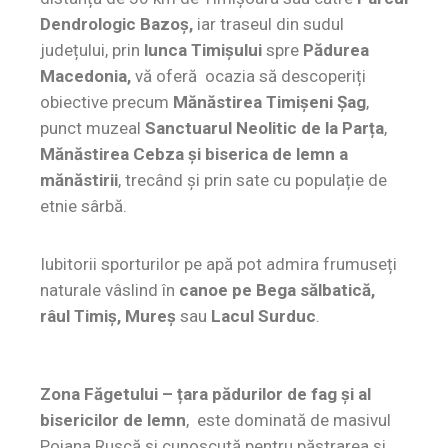
Dendrologic Bazoș,
iar traseul din sudul
județului, prin
lunca Timișului
spre
Pădurea
Macedonia,
vă oferă ocazia să descoperiți
obiective precum
Mănăstirea Timișeni Șag
,
punct muzeal
Sanctuarul Neolitic de la Parța
,
Mănăstirea Cebza și biserica de lemn a
mănăstirii
, trecând și prin sate cu populație de
etnie sârbă.
Iubitorii sporturilor pe apă pot admira frumuseți
naturale vâslind în
canoe pe Bega sălbatică,
râul Timiș, Mureș
sau
Lacul Surduc
.
Zona Făgetului – țara pădurilor de fag și al
bisericilor de lemn
, este dominată de masivul
Poiana Ruscă și cunoscută pentru păstrarea și