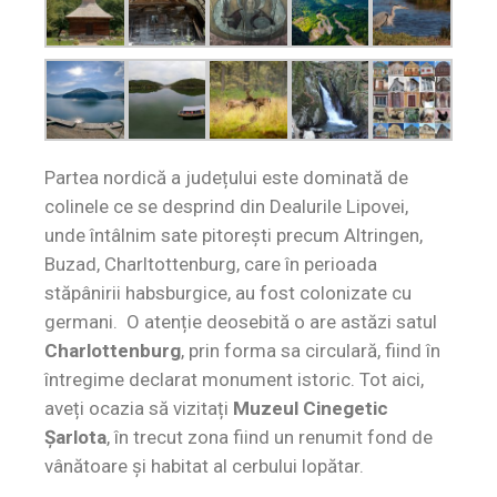
Partea nordică a județului este dominată de
colinele ce se desprind din Dealurile Lipovei,
unde întâlnim sate pitorești precum Altringen,
Buzad, Charltottenburg, care în perioada
stăpânirii habsburgice, au fost colonizate cu
germani. O atenție deosebită o are astăzi satul
Charlottenburg
, prin forma sa circulară, fiind în
întregime declarat monument istoric. Tot aici,
aveți ocazia să vizitați
Muzeul Cinegetic
Șarlota
, în trecut zona fiind un renumit fond de
vânătoare și habitat al cerbului lopătar.