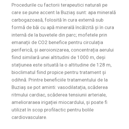
Procedurile cu factorii terapeutici naturali pe
care se pune accent la Buziaș sunt: apa minerală
carbogazoasă, folosită în cura externă sub
formă de băi cu apă minerală încălzită și în cura
internă de la buvetele din parc; mofetele prin
emanații de CO2 benefice pentru circulația
periferică, și aeroionizarea, concentrația aerului
fiind similară unei altitudini de 1000 m, deși
stațiunea este situată la o altitudine de 128 m,
bioclimatul fiind propice pentru tratament și
odihnă. Printre beneficiile tratamentului de la
Buziaș se pot aminti: vasodilatația, scăderea
ritmului cardiac, scăderea tensiunii arteriale,
amelioraraea irigației miocardului, și poate fi
utilizat în scop profilactic pentru bolile
cardiovasculare.