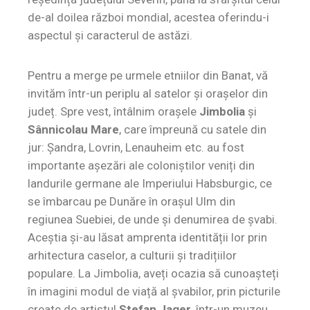
de-al doilea război mondial, acestea oferindu-i
aspectul și caracterul de astăzi.
Pentru a merge pe urmele etniilor din Banat, vă
invităm într-un periplu al satelor și orașelor din
județ. Spre vest, întâlnim orașele
Jimbolia
și
Sânnicolau Mare
, care împreună cu satele din
jur: Șandra, Lovrin, Lenauheim etc. au fost
importante așezări ale coloniștilor veniți din
landurile germane ale Imperiului Habsburgic, ce
se îmbarcau pe Dunăre în orașul Ulm din
regiunea Suebiei, de unde și denumirea de șvabi.
Aceștia și-au lăsat amprenta identității lor prin
arhitectura caselor, a culturii și tradițiilor
populare. La Jimbolia, aveți ocazia să cunoașteți
în imagini modul de viață al șvabilor, prin picturile
create de artistul
Stefan Jager
, într-un muzeu