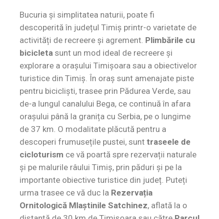
Bucuria și simplitatea naturii, poate fi
descoperită în județul Timiș printr-o varietate de
activități de recreere și agrement.
Plimbările cu
bicicleta
sunt un mod ideal de recreere și
explorare a orașului Timișoara sau a obiectivelor
turistice din Timiș. În oraș sunt amenajate piste
pentru bicicliști, trasee prin Pădurea Verde, sau
de-a lungul canalului Bega, ce continuă în afara
orașului până la granița cu Serbia, pe o lungime
de 37 km. O modalitate plăcută pentru a
descoperi frumusețile pustei, sunt
traseele de
cicloturism
ce vă poartă spre rezervații naturale
și pe malurile râului Timiș, prin păduri și pe la
importante obiective turistice din județ. Puteți
urma trasee ce vă duc la
Rezervația
Ornitologică Mlaștinile Satchinez
, aflată la o
distanță de 30 km de Timișoara sau către
Parcul