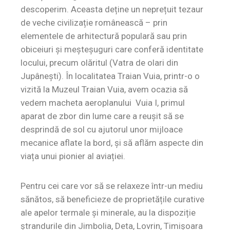
descoperim. Aceasta deține un neprețuit tezaur
de veche civilizație românească – prin
elementele de arhitectură populară sau prin
obiceiuri și meșteșuguri care conferă identitate
locului, precum olăritul (Vatra de olari din
Jupânești). În localitatea Traian Vuia, printr-o o
vizită la Muzeul Traian Vuia, avem ocazia să
vedem macheta aeroplanului Vuia I, primul
aparat de zbor din lume care a reușit să se
desprindă de sol cu ajutorul unor mijloace
mecanice aflate la bord, și să aflăm aspecte din
viața unui pionier al aviației.
Pentru cei care vor să se relaxeze într-un mediu
sănătos, să beneficieze de proprietățile curative
ale apelor termale și minerale, au la dispoziție
ștrandurile din Jimbolia, Deta, Lovrin, Timișoara