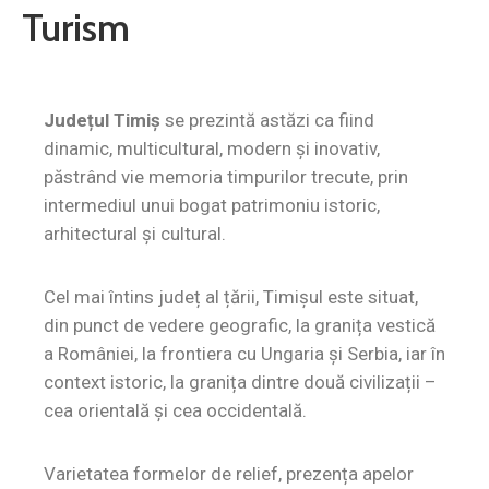
Turism
Contact
Monitorul
Oficial
Județul Timiș
se prezintă astăzi ca fiind
Local
dinamic, multicultural, modern și inovativ,
păstrând vie memoria timpurilor trecute, prin
intermediul unui bogat patrimoniu istoric,
arhitectural și cultural.
Cel mai întins județ al țării, Timișul este situat,
din punct de vedere geografic, la granița vestică
a României, la frontiera cu Ungaria și Serbia, iar în
context istoric, la granița dintre două civilizații –
cea orientală și cea occidentală.
Varietatea formelor de relief, prezența apelor