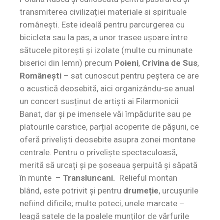
transmiterea civilizației materiale si spirituale
românești. Este ideală pentru parcurgerea cu
bicicleta sau la pas, a unor trasee ușoare între
sătucele pitorești și izolate (multe cu minunate
biserici din lemn) precum
Poieni
,
Crivina de Sus
,
Românești
– sat cunoscut pentru peștera ce are
o acustică deosebită, aici organizându-se anual
un concert susținut de artiști ai Filarmonicii
Banat, dar și pe imensele văi împădurite sau pe
platourile carstice, parțial acoperite de pășuni, ce
oferă priveliști deosebite asupra zonei montane
centrale. Pentru o priveliște spectaculoasă,
merită să urcați și pe șoseaua șerpuită și săpată
în munte –
Transluncani.
Relieful montan
blând, este potrivit și pentru
drumeție
, urcușurile
nefiind dificile; multe poteci, unele marcate –
leagă satele de la poalele munților de vărfurile