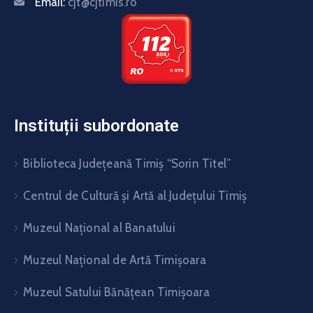
Email:
cjt@cjtimis.ro
Instituții subordonate
Biblioteca Judeţeană Timiş “Sorin Titel”
Centrul de Cultură şi Artă al Judeţului Timiş
Muzeul Național al Banatului
Muzeul Național de Artă Timişoara
Muzeul Satului Bănăţean Timişoara