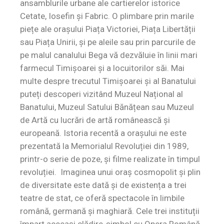
ansamblurile urbane ale cartierelor istorice
Cetate, Iosefin și Fabric. O plimbare prin marile
piețe ale orașului Piața Victoriei, Piața Libertății
sau Piața Unirii, și pe aleile sau prin parcurile de
pe malul canalului Bega vă dezvăluie în linii mari
farmecul Timișoarei și a locuitorilor săi. Mai
multe despre trecutul Timișoarei și al Banatului
puteți descoperi vizitând Muzeul Național al
Banatului, Muzeul Satului Bănățean sau Muzeul
de Artă cu lucrări de artă românească și
europeană. Istoria recentă a orașului ne este
prezentată la Memorialul Revoluției din 1989,
printr-o serie de poze, și filme realizate în timpul
revoluției. Imaginea unui oraș cosmopolit și plin
de diversitate este dată și de existența a trei
teatre de stat, ce oferă spectacole în limbile
română, germană și maghiară. Cele trei instituții
împart aceeași clădire-simbol cu Opera Română.