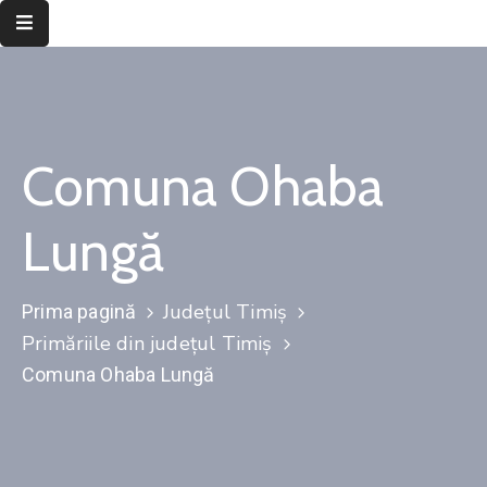
Despre
instituție
Comuna Ohaba
Informații
de
interes
Lungă
public
Transparență
Județul Timiș
Prima pagină
decizională
Primăriile din județul Timiș
Integritate
Comuna Ohaba Lungă
instituțională
Județul
Timiș