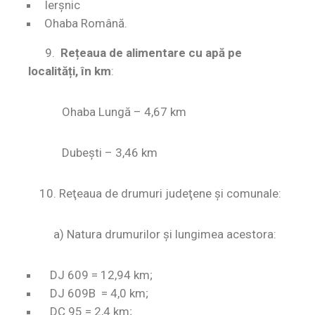
Ierşnic
Ohaba Română.
9.
Rețeaua de alimentare cu apă pe
localități, în km
:
Ohaba Lungă – 4,67 km
Dubești – 3,46 km
10.
Reţeaua de drumuri judeţene şi comunale:
a) Natura drumurilor şi lungimea acestora:
DJ 609 = 12,94 km;
DJ 609B = 4,0 km;
DC 95 = 2,4 km;