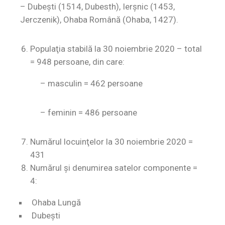
–
Dubeşti (1514, Dubesth), Ierşnic (1453,
Jerczenik), Ohaba Română (Ohaba, 1427).
Populaţia stabilă la 30 noiembrie 2020 – total
= 948
persoane, din care:
–
masculin = 462 persoane
– feminin = 486 persoane
Numărul locuinţelor la 30 noiembrie 2020 =
431
Numărul şi denumirea satelor componente =
4:
Ohaba Lungă
Dubeşti