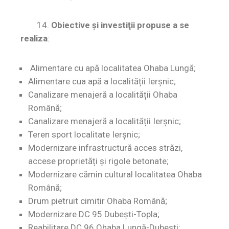
14.
Obiective şi investiţii propuse a se
realiza
:
Alimentare cu apă localitatea Ohaba Lungă;
Alimentare cua apă a localității Ierșnic;
Canalizare menajeră a localității Ohaba
Română;
Canalizare menajeră a localității Ierșnic;
Teren sport localitate Ierșnic;
Modernizare infrastructură acces străzi,
accese proprietăți și rigole betonate;
Modernizare cămin cultural localitatea Ohaba
Română;
Drum pietruit cimitir Ohaba Română;
Modernizare DC 95 Dubești-Topla;
Reabilitare DC 96 Ohaba Lungă-Dubești;