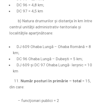
DC 96 = 4,8 km;
DC 97 = 4,5 km
b) Natura drumurilor şi distanţa în km între
centrul unităţii administrativ-teritoriale şi
localităţile aparţinătoare:
DJ 609 Ohaba Lungă – Ohaba Română = 8
km;
DC 96 Ohaba Lungă – Dubeşti = 5 km;
DJ 609 şi DC 97 Ohaba Lungă- Ierşnic = 10
km
11.
Număr posturi
în primărie – total
=
15,
din care:
– funcţionari publici = 2