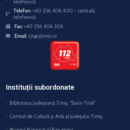
telefonică
Telefon:
+40 256 406 400 - centrală
telefonică
Fax:
+40 256 406 306
Email:
cjt@cjtimis.ro
Instituții subordonate
Biblioteca Judeţeană Timiş “Sorin Titel”
Centrul de Cultură şi Artă al Judeţului Timiş
Muzeul Național al Banatului