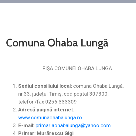
Contact
Monitorul
Oficial
Local
Comuna Ohaba Lungă
FIŞA COMUNEI OHABA LUNGĂ
Sediul consiliului local:
comuna
Ohaba Lungă,
nr.33, județul Timiș, cod poştal 307300,
telefon/fax 0256 333309
Adresă pagină internet:
www.comunaohabalunga.ro
E-mail:
primariaohabalunga@yahoo.com
Primar: Murărescu Gigi