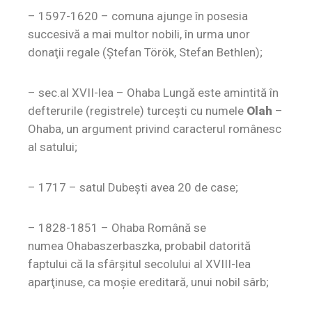
– 1597-1620 –
comuna ajunge în posesia
succesivă a mai multor nobili, în urma unor
donaţii regale (Ştefan Török, Stefan Bethlen);
– sec.al XVII-lea –
Ohaba Lungă este amintită în
defterurile (registrele) turceşti cu numele
Olah
–
Ohaba, un argument privind caracterul românesc
al satului;
– 1717 –
satul Dubeşti avea 20 de case;
– 1828-1851 –
Ohaba Română se
numea
Ohabaszerbaszka,
probabil datorită
faptului că la sfârşitul secolului al XVIII-lea
aparţinuse, ca moşie ereditară, unui nobil sârb;