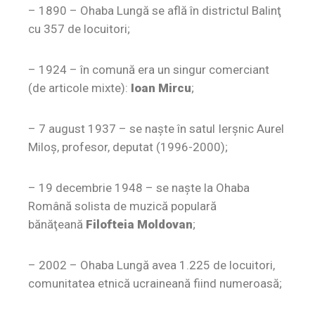
– 1890 –
Ohaba Lungă se află în districtul Balinţ
cu 357 de locuitori;
– 1924 –
în comună era un singur comerciant
(de articole mixte):
Ioan Mircu
;
– 7 august 1937 –
se naşte în satul Ierşnic Aurel
Miloş, profesor, deputat (1996-2000);
– 19 decembrie 1948 –
se naşte la Ohaba
Română solista de muzică populară
bănăţeană
Filofteia Moldovan
;
– 2002 –
Ohaba Lungă avea 1.225 de locuitori,
comunitatea etnică ucraineană fiind numeroasă;