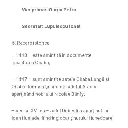
Viceprimar:
Oarga Petru
Secretar:
Lupul
escu Ionel
Repere istorice:
– 1440 –
este amintită în documente
localitatea
Ohaba;
– 1447 –
sunt amintite satele Ohaba Lungă şi
Ohaba Română ţinând de judeţul Arad şi
aparţinând nobilului Nicolae Bánfy;
– sec. al XV-lea –
satul Dubeşti a aparţinut lui
Ioan Huniade, fiind înglobat ţinutului Hunedoarei;