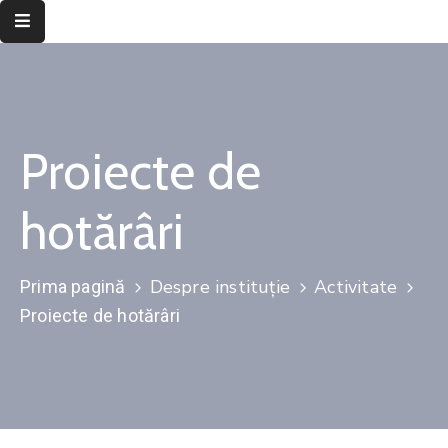
Despre
instituție
Proiecte de
Informații
de
interes
hotărâri
public
Transparență
Despre instituție
Activitate
Prima pagină
decizională
Proiecte de hotărâri
Integritate
instituțională
Județul
Timiș