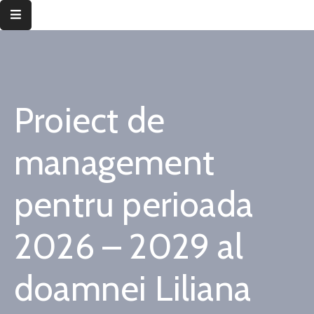
Despre
instituție
Proiect de
Informații
de
interes
management
public
pentru perioada
Transparență
decizională
2026 – 2029 al
Integritate
instituțională
doamnei Liliana
Județul
Timiș