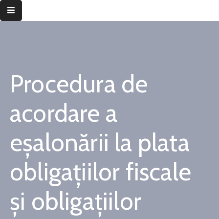
Despre
instituție
Procedura de
Informații
de
interes
acordare a
public
eşalonării la plata
Transparență
decizională
obligațiilor fiscale
Integritate
instituțională
și obligațiilor
Județul
Timiș