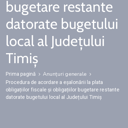
bugetare restante
Contact
datorate bugetului
Monitorul
Oficial
local al Județului
Local
Timiș
Anunțuri generale
Prima pagină
Procedura de acordare a eşalonării la plata
obligațiilor fiscale și obligațiilor bugetare restante
datorate bugetului local al Județului Timiș