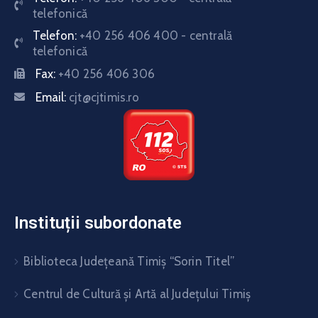
telefonică
Telefon:
+40 256 406 400 - centrală
telefonică
Fax:
+40 256 406 306
Email:
cjt@cjtimis.ro
Instituții subordonate
Biblioteca Judeţeană Timiş “Sorin Titel”
Centrul de Cultură şi Artă al Judeţului Timiş