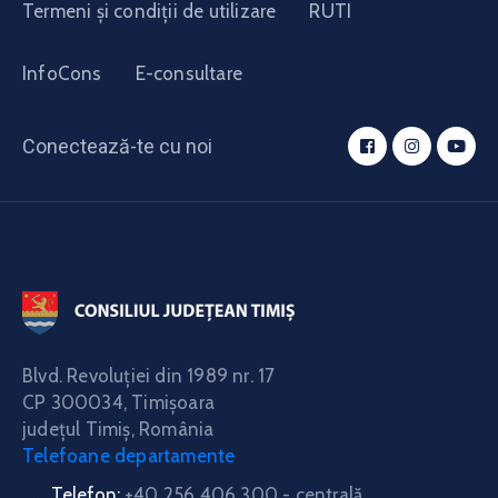
Termeni și condiții de utilizare
RUTI
InfoCons
E-consultare
Conectează-te cu noi
Blvd. Revoluţiei din 1989 nr. 17
CP 300034,
Timişoara
judeţul Timiş, România
Telefoane departamente
Telefon:
+40 256 406 300 - centrală