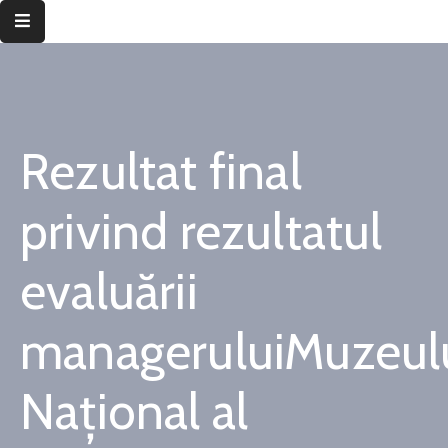
Despre
instituție
Rezultat final
Informații
de
interes
privind rezultatul
public
evaluării
Transparență
decizională
manageruluiMuzeul
Integritate
instituțională
Național al
Județul
Timiș