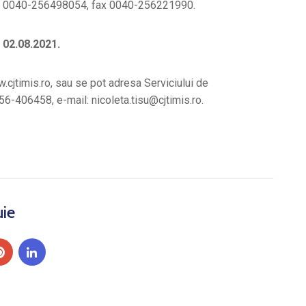
lefon 0040-256498054, fax 0040-256221990.
: 02.08.2021.
.cjtimis.ro, sau se pot adresa Serviciului de
256-406458, e-mail: nicoleta.tisu@cjtimis.ro.
uie