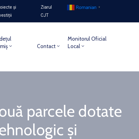
Romanian
oiecte și
Ziarul
▼
vestiții
CJT
dețul
Monitorul Oficial
imiș
Contact
Local
două parcele dotate
Tehnologic și