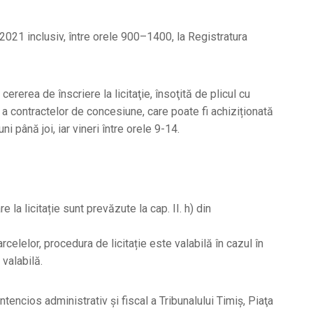
.2021 inclusiv, între orele 900–1400, la Registratura
ererea de înscriere la licitaţie, însoţită de plicul cu
a contractelor de concesiune, care poate fi achiziționată
 până joi, iar vineri între orele 9-14.
 la licitație sunt prevăzute la cap. II. h) din
celelor, procedura de licitație este valabilă în cazul în
 valabilă.
tencios administrativ și fiscal a Tribunalului Timiș, Piaţa