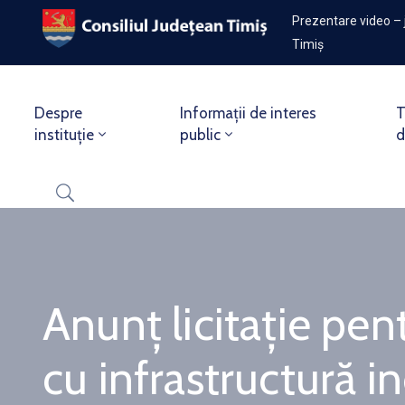
Prezentare video – 
Timiș
Despre
Informații de interes
T
instituție
public
d
Anunț licitație pe
cu infrastructură in