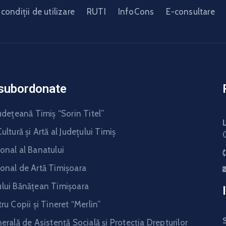
condiții de utilizare
RUTI
InfoCons
E-consultare
i subordonate
udeţeană Timiş “Sorin Titel”
ultură şi Artă al Judeţului Timiş
onal al Banatului
onal de Artă Timişoara
lui Bănăţean Timişoara
ru Copii şi Tineret “Merlin”
erală de Asistență Socială și Protecția Drepturilor