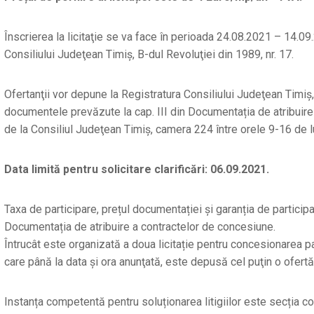
Înscrierea la licitaţie se va face în perioada 24.08.2021 – 14.09
Consiliului Judeţean Timiş, B-dul Revoluţiei din 1989, nr. 17.
Ofertanţii vor depune la Registratura Consiliului Judeţean Timiş, c
documentele prevăzute la cap. III din Documentația de atribuire 
de la Consiliul Judeţean Timiş, camera 224 între orele 9-16 de luni
Data limită pentru solicitare clarificări: 06.09.2021.
Taxa de participare, prețul documentației și garanția de participare
Documentația de atribuire a contractelor de concesiune.
Întrucât este organizată a doua licitație pentru concesionarea par
care până la data şi ora anunţată, este depusă cel puţin o ofertă
Instanța competentă pentru soluționarea litigiilor este secția con