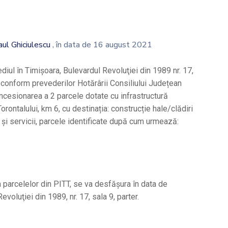
aul Ghiciulescu
, în data de 16 august 2021
iul în Timişoara, Bulevardul Revoluţiei din 1989 nr. 17,
 conform prevederilor Hotărârii Consiliului Județean
oncesionarea a 2 parcele dotate cu infrastructură
orontalului, km 6, cu destinația: construcție hale/clădiri
te și servicii, parcele identificate după cum urmează:
parcelelor din PITT, se va desfăşura în data de
evoluţiei din 1989, nr. 17, sala 9, parter.