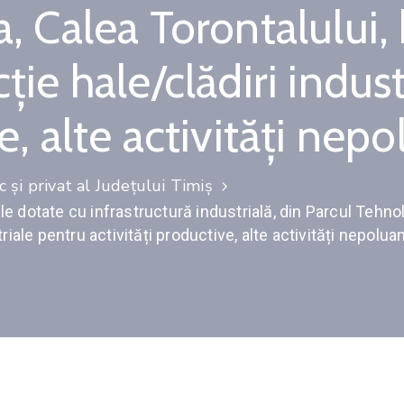
a, Calea Torontalului,
ție hale/clădiri indus
e, alte activități nepol
 și privat al Județului Timiș
 dotate cu infrastructură industrială, din Parcul Tehnolo
iale pentru activități productive, alte activități nepoluan