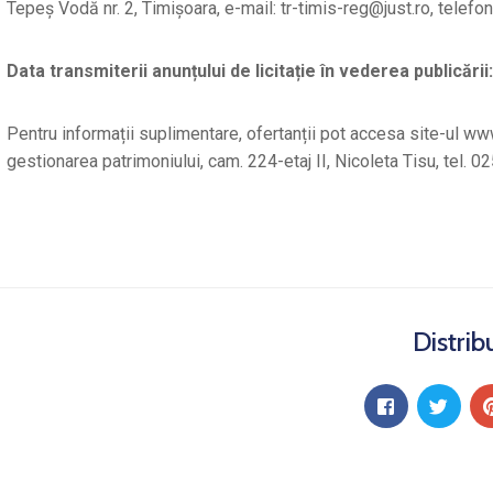
Tepeş Vodă nr. 2, Timișoara, e-mail: tr-timis-reg@just.ro, te
Data transmiterii anunțului de licitație în vederea publicării
Pentru informații suplimentare, ofertanții pot accesa site-ul www
gestionarea patrimoniului, cam. 224-etaj II, Nicoleta Tisu, tel. 0
Distrib