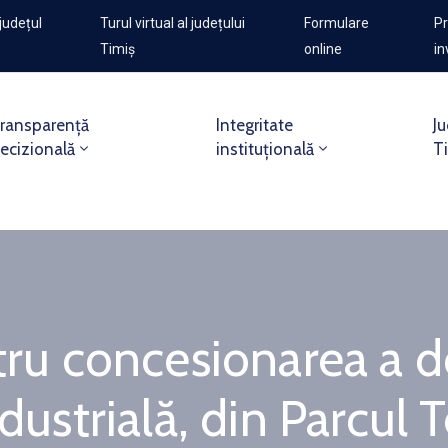
județul
Turul virtual al județului
Formulare
Pr
Timiș
online
in
ransparență
Integritate
Ju
ecizională
instituțională
T
ntru concesionarea a 
dustrială, din Parcul 