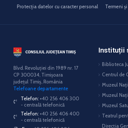
Protecția datelor cu caracter personal
Termeni și 
Instituți
Biblioteca J
Blvd. Revoluţiei din 1989 nr. 17
Centrul de C
CP 300034,
Timişoara
judeţul Timiş, România
Muzeul Nați
Telefoane departamente
Muzeul Nați
Telefon:
+40 256 406 300
- centrală telefonică
Muzeul Satu
Telefon:
+40 256 406 400
Teatrul pent
- centrală telefonică
Direcția Gen