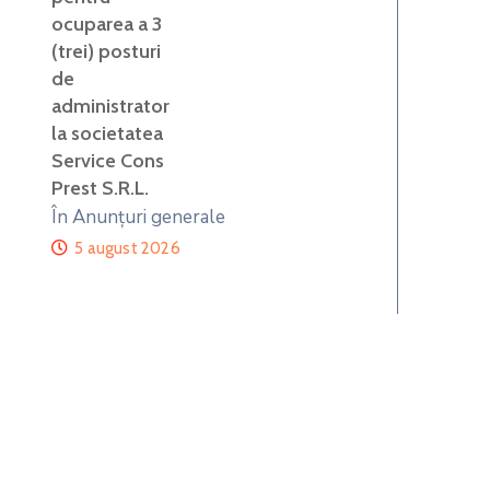
ocuparea a 3
(trei) posturi
de
administrator
la societatea
Service Cons
Prest S.R.L.
În Anunțuri generale
5 august 2026