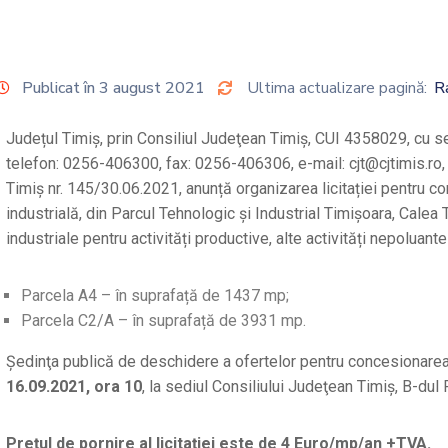
Publicat în 3 august 2021
Ultima actualizare pagină:
R
Județul Timiș, prin Consiliul Judeţean Timiş, CUI 4358029, cu sed
telefon: 0256-406300, fax: 0256-406306, e-mail: cjt@cjtimis.ro,
Timiș nr. 145/30.06.2021, anunță organizarea licitației pentru c
industrială, din Parcul Tehnologic și Industrial Timișoara, Calea T
industriale pentru activități productive, alte activități nepoluan
Parcela A4 – în suprafață de 1437 mp;
Parcela C2/A – în suprafață de 3931 mp.
Ședinţa publică de deschidere a ofertelor pentru concesionarea 
16.09.2021, ora 10
, la sediul Consiliului Judeţean Timiş, B-dul R
Prețul de pornire al licitației este de 4 Euro/mp/an +TVA.