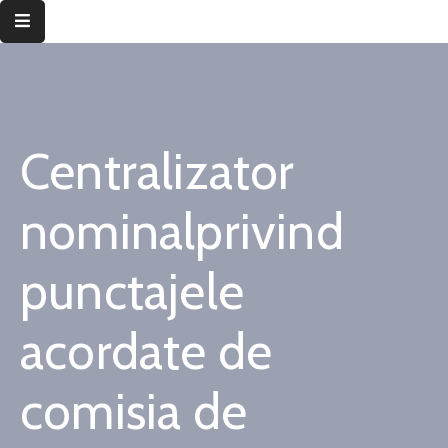
Despre
instituție
Centralizator
Informații
de
interes
nominalprivind
public
punctajele
Transparență
decizională
acordate de
Integritate
instituțională
comisia de
Județul
Timiș