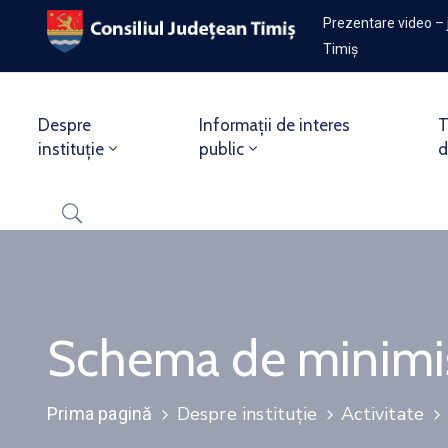
Prezentare video – 
Timiș
Despre
Informații de interes
T
instituție
public
d
Schema de minimis
Despre instituție
Activitate
Prima pagină