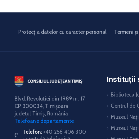
Protecția datelor cu caracter personal
Termeni și 
Instituți
Biblioteca J
Blvd. Revoluţiei din 1989 nr. 17
Centrul de C
CP 300034,
Timişoara
judeţul Timiş, România
Muzeul Nați
Telefoane departamente
Muzeul Nați
Telefon:
+40 256 406 300
- centrală telefonică