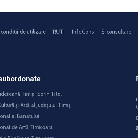
condiții de utilizare
RUTI
InfoCons
E-consultare
i subordonate
udeţeană Timiş “Sorin Titel”
ultură şi Artă al Judeţului Timiş
onal al Banatului
onal de Artă Timişoara