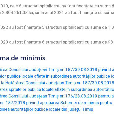
2019, cele 6 structuri spitalicești au fost finanțate cu suma 
2.804.261,08 lei, iar în anul 2021 au fost finanțate cu suma
2022 au fost finanțate 5 structuri spitalicești cu suma de 1.
2023 au fost finanțate 6 structuri spitalicești cu suma de 98
ma de minimis
ârea Consiliului Județean Timiș nr. 187/30.08.2018 privind
elor publice locale aflate în subordinea autorităților publice l
 la Hotărârea Consiliului Județean Timiș nr. 187/30.08.201
area spitalelor publice locale aflate în subordinea autoritățil
rea Consiliului Județean Timiș nr. 176/28.08.2019 pentru ap
nr. 187/2018 privind aprobarea Schemei de minimis pentru fin
inea autorităților publice locale din județul Timiș