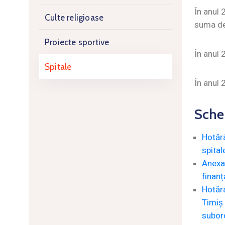
În anul 
Culte religioase
suma de 
Proiecte sportive
În anul 
Spitale
În anul 
Sche
Hotăr
spital
Anexa
finanț
Hotărâ
Timiș 
subord