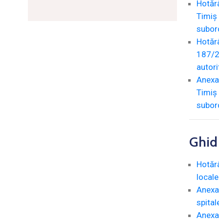
Hotărâ
Timiș 
subord
Hotărâ
187/20
autori
Anexa 
Timiș 
subord
Ghid
Hotărâ
locale
Anexa 
spital
Anexa 