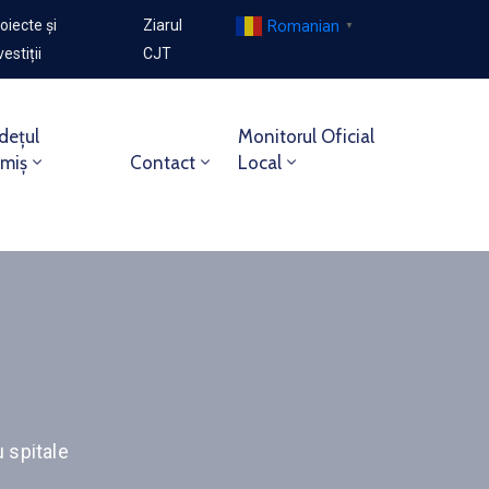
Romanian
oiecte și
Ziarul
▼
vestiții
CJT
dețul
Monitorul Oficial
imiș
Contact
Local
 spitale