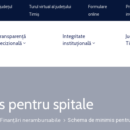
județul
Turul virtual al județului
Formulare
Pr
Timiș
online
in
ransparență
Integritate
Ju
ecizională
instituțională
T
 pentru spitale
Finanțări nerambursabile
Schema de minimis pentru