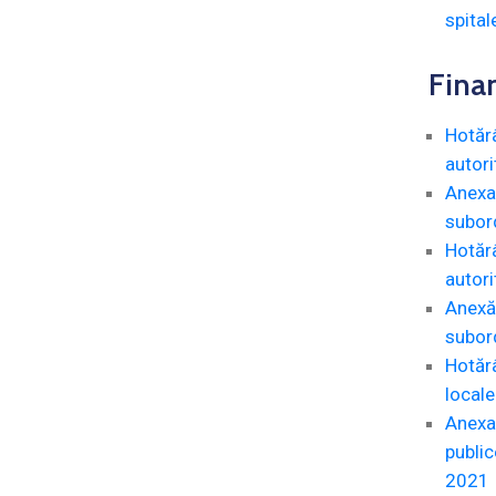
spital
Fina
Hotărâ
autori
Anexa 
subord
Hotărâ
autori
Anexă 
subord
Hotărâ
locale
Anexa 
public
2021