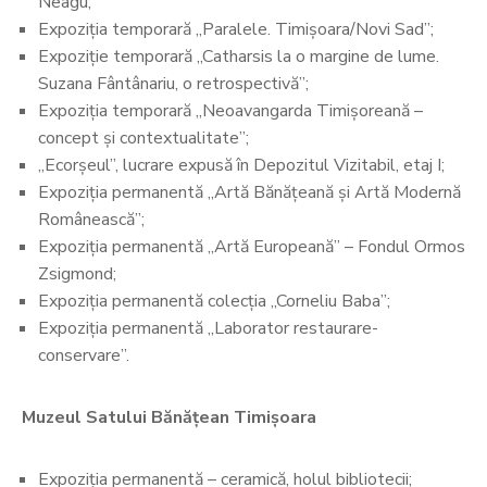
Neagu;
Expoziția temporară „Paralele. Timișoara/Novi Sad”;
Expoziție temporară „Catharsis la o margine de lume.
Suzana Fântânariu, o retrospectivă”;
Expoziția temporară „Neoavangarda Timișoreană –
concept și contextualitate”;
„Ecorșeul”, lucrare expusă în Depozitul Vizitabil, etaj I;
Expoziția permanentă „Artă Bănățeană și Artă Modernă
Românească”;
Expoziția permanentă „Artă Europeană” – Fondul Ormos
Zsigmond;
Expoziția permanentă colecția „Corneliu Baba”;
Expoziția permanentă „Laborator restaurare-
conservare”.
Muzeul Satului Bănățean Timișoara
Expoziția permanentă – ceramică, holul bibliotecii;