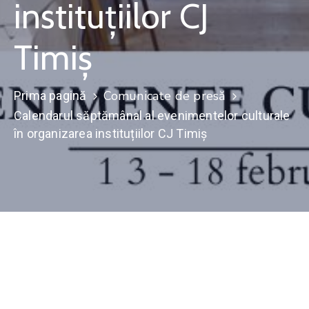
instituțiilor CJ
Contact
Timiș
Monitorul
Oficial
Local
Comunicate de presă
Prima pagină
Calendarul săptămânal al evenimentelor culturale
în organizarea instituțiilor CJ Timiș