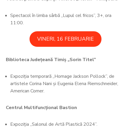
Spectacol în limba sârbă „Lupul cel fricos”, 3+, ora
11:00.
VINERI, 16 FEBRUARIE
Biblioteca Județeană Timiș „Sorin Titel”
Expoziția temporară ,,Homage Jackson Pollock”, de
artistele Corina Nani și Eugenia Elena Riemschneider,
American Corner.
Centrul Multifuncțional Bastion
Expoziția „Salonul de Artă Plastică 2024”.