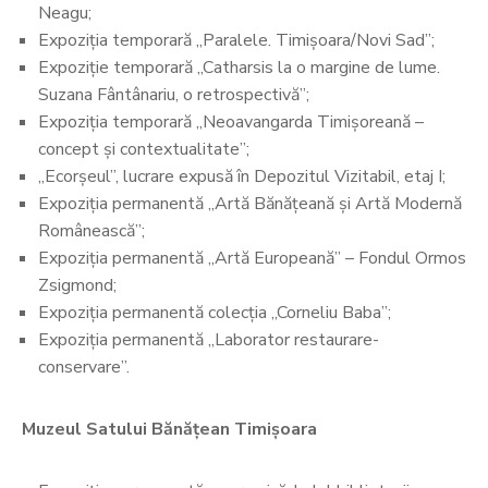
Neagu;
Expoziția temporară „Paralele. Timișoara/Novi Sad”;
Expoziție temporară „Catharsis la o margine de lume.
Suzana Fântânariu, o retrospectivă”;
Expoziția temporară „Neoavangarda Timișoreană –
concept și contextualitate”;
„Ecorșeul”, lucrare expusă în Depozitul Vizitabil, etaj I;
Expoziția permanentă „Artă Bănățeană și Artă Modernă
Românească”;
Expoziția permanentă „Artă Europeană” – Fondul Ormos
Zsigmond;
Expoziția permanentă colecția „Corneliu Baba”;
Expoziția permanentă „Laborator restaurare-
conservare”.
Muzeul Satului Bănățean Timișoara