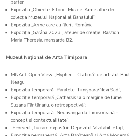
parter;
Expoziția „Obiecte. Istorie. Muzee. Arme albe din
colecția Muzeului Național al Banatului”;
Expoziția „Arme care au făurit România”;
Expoziția „Gărâna 2023”, atelier de creație, Bastion
Maria Theresia, mansarda B2.
Muzeul Național de Artă Timișoara
MNArT Open View: „Hyphen – Cratimă” de artistul Paul
Neagu;
Expoziția temporară „Paralele. Timișoara/Novi Sad”;
Expoziție temporară „Catharsis la o margine de lume.
Suzana Fântânariu, o retrospectivă”;
Expoziția temporară „Neoavangarda Timișoreană –
concept și contextualitate”;
„Ecorșeul”, lucrare expusă în Depozitul Vizitabil, etaj I;
Expoziția permanentă „Artă Bănățeană și Artă Modernă