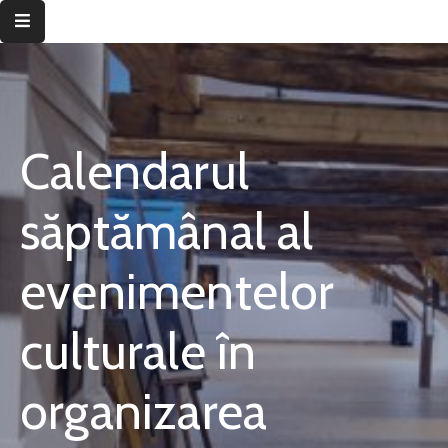
Despre
instituție
Calendarul
Informații
de
interes
săptămânal al
public
evenimentelor
Transparență
decizională
culturale în
Integritate
instituțională
organizarea
Județul
Timiș