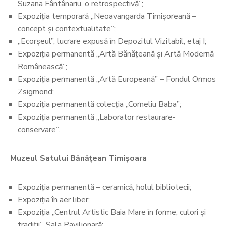
Suzana Fântânariu, o retrospectivă”;
Expoziția temporară „Neoavangarda Timișoreană –
concept și contextualitate”;
„Ecorșeul”, lucrare expusă în Depozitul Vizitabil, etaj I;
Expoziția permanentă „Artă Bănățeană și Artă Modernă
Românească”;
Expoziția permanentă „Artă Europeană” – Fondul Ormos
Zsigmond;
Expoziția permanentă colecția „Corneliu Baba”;
Expoziția permanentă „Laborator restaurare-
conservare”.
Muzeul Satului Bănățean Timișoara
Expoziția permanentă – ceramică, holul bibliotecii;
Expoziția în aer liber;
Expoziția „Centrul Artistic Baia Mare în forme, culori și
tradiții”, Sala Pavilionară;