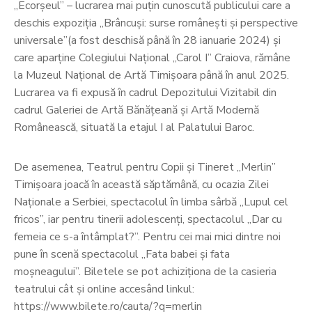
„Ecorșeul” – lucrarea mai puțin cunoscută publicului care a
deschis expoziția „Brâncuși: surse românești și perspective
universale”(a fost deschisă până în 28 ianuarie 2024) și
care aparține Colegiului Național „Carol I” Craiova, rămâne
la Muzeul Național de Artă Timișoara până în anul 2025.
Lucrarea va fi expusă în cadrul Depozitului Vizitabil din
cadrul Galeriei de Artă Bănățeană și Artă Modernă
Românească, situată la etajul I al Palatului Baroc.
De asemenea, Teatrul pentru Copii și Tineret „Merlin”
Timișoara joacă în această săptămână, cu ocazia Zilei
Naționale a Serbiei, spectacolul în limba sârbă „Lupul cel
fricos”, iar pentru tinerii adolescenți, spectacolul „Dar cu
femeia ce s-a întâmplat?”. Pentru cei mai mici dintre noi
pune în scenă spectacolul „Fata babei și fata
moșneagului”. Biletele se pot achiziționa de la casieria
teatrului cât și online accesând linkul:
https://www.bilete.ro/cauta/?q=merlin