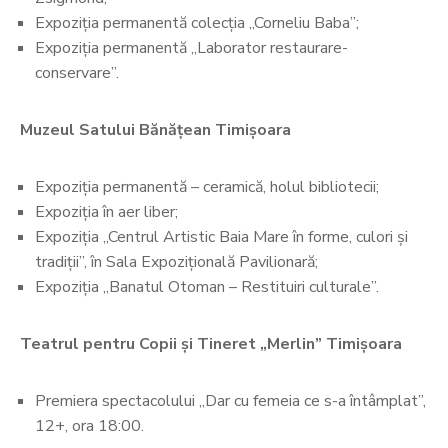
Expoziția permanentă colecția „Corneliu Baba”;
Expoziția permanentă „Laborator restaurare-
conservare”.
Muzeul Satului Bănățean Timișoara
Expoziția permanentă – ceramică, holul bibliotecii;
Expoziția în aer liber;
Expoziția „Centrul Artistic Baia Mare în forme, culori și
tradiții”, în Sala Expozițională Pavilionară;
Expoziția „Banatul Otoman – Restituiri culturale”.
Teatrul pentru Copii și Tineret „Merlin” Timișoara
Premiera spectacolului „Dar cu femeia ce s-a întâmplat”,
12+, ora 18:00.