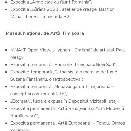
Expoziția „Arme care au făurit România”;
Expoziția „Gărâna 2023”, atelier de creație, Bastion
Maria Theresia, mansarda B2.
Muzeul Național de Artă Timișoara
MNArT Open View: „Hyphen – Cratimă” de artistul Paul
Neagu;
Expoziția temporară „Paralele. Timișoara/Novi Sad”;
Expoziție temporară „Catharsis la o margine de lume.
Suzana Fântânariu, o retrospectivă”;
Expoziția temporară „Neoavangarda Timișoreană –
concept și contextualitate”;
„Ecorșeul”, lucrare expusă în Depozitul Vizitabil, etaj I;
Expoziția permanentă „Artă Bănățeană și Artă Modernă
Românească”;
Expoziția permanentă „Artă Europeană” – Fondul Ormos
Zsigmond;