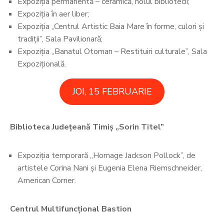
Expoziția permanentă – ceramică, holul bibliotecii;
Expoziția în aer liber;
Expoziția „Centrul Artistic Baia Mare în forme, culori și
tradiții”, Sala Pavilionară;
Expoziția „Banatul Otoman – Restituiri culturale”, Sala
Expozițională.
JOI, 15 FEBRUARIE
Biblioteca Județeană Timiș „Sorin Titel”
Expoziția temporară ,,Homage Jackson Pollock”, de
artistele Corina Nani și Eugenia Elena Riemschneider,
American Corner.
Centrul Multifuncțional Bastion