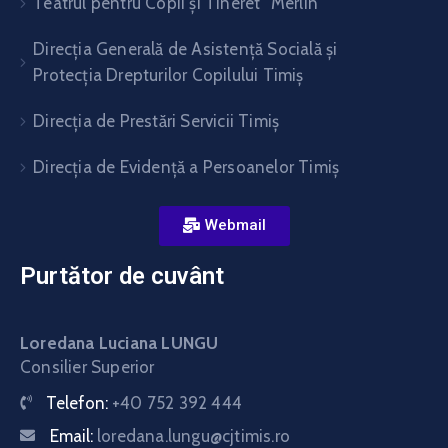
Teatrul pentru Copii şi Tineret “Merlin”
Direcția Generală de Asistență Socială și
Protecția Drepturilor Copilului Timiș
Direcţia de Prestări Servicii Timiş
Direcţia de Evidenţă a Persoanelor Timiş
Webmail
Purtător de cuvânt
Loredana Luciana LUNGU
Consilier Superior
Telefon:
+40 752 392 444
Email:
loredana.lungu@cjtimis.ro