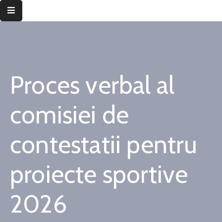
Despre
instituție
Proces verbal al
Informații
de
interes
comisiei de
public
contestatii pentru
Transparență
decizională
proiecte sportive
Integritate
instituțională
2026
Județul
Timiș