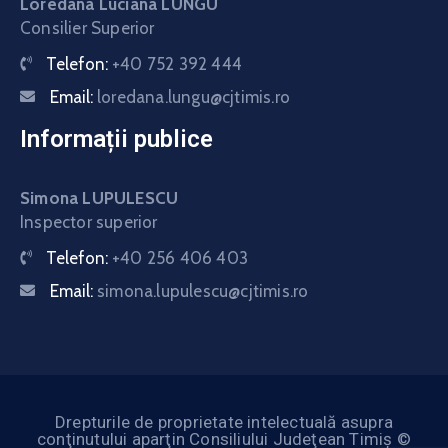
Loredana Luciana LUNGU
Consilier Superior
Telefon:
+40 752 392 444
Email:
loredana.lungu@cjtimis.ro
Informații publice
Simona LUPULESCU
Inspector superior
Telefon:
+40 256 406 403
Email:
simona.lupulescu@cjtimis.ro
Drepturile de proprietate intelectuală asupra
conţinutului aparţin Consiliului Judeţean Timiş ©