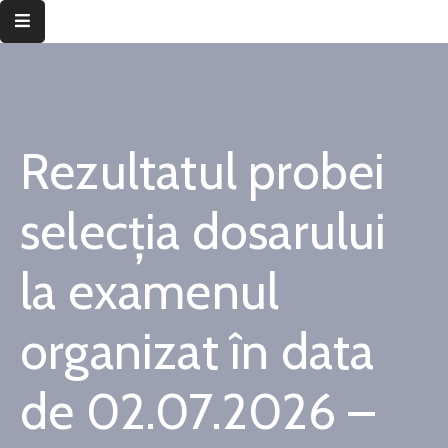
Despre
instituție
Rezultatul probei
Informații
de
interes
selecția dosarului
public
la examenul
Transparență
decizională
organizat în data
Integritate
instituțională
de 02.07.2026 –
Județul
Timiș