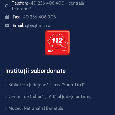
Telefon:
+40 256 406 400 - centrală
telefonică
Fax:
+40 256 406 306
Email:
cjt@cjtimis.ro
Instituții subordonate
Biblioteca Judeţeană Timiş “Sorin Titel”
Centrul de Cultură şi Artă al Judeţului Timiş
Muzeul Național al Banatului