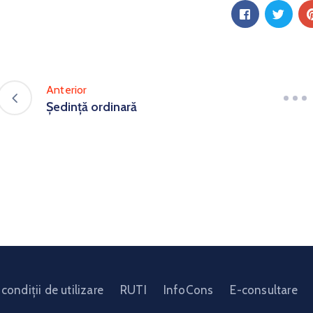
Anterior
Ședință ordinară
condiții de utilizare
RUTI
InfoCons
E-consultare