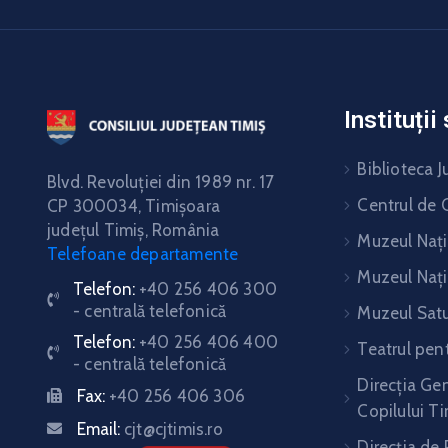
Instituți
Biblioteca J
Blvd. Revoluţiei din 1989 nr. 17
Centrul de C
CP 300034,
Timişoara
judeţul Timiş, România
Muzeul Nați
Telefoane departamente
Muzeul Nați
Telefon:
+40 256 406 300
- centrală telefonică
Muzeul Satu
Telefon:
+40 256 406 400
Teatrul pent
- centrală telefonică
Direcția Gen
Fax:
+40 256 406 306
Copilului Ti
Email:
cjt@cjtimis.ro
Direcţia de 