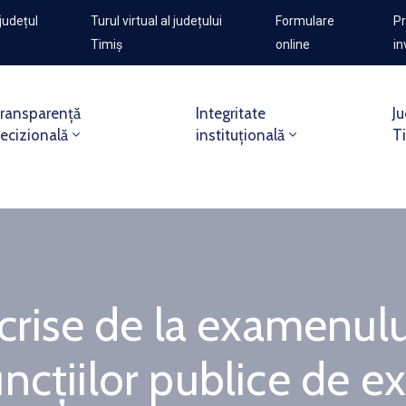
județul
Turul virtual al județului
Formulare
Pr
Timiș
online
in
ransparență
Integritate
Ju
ecizională
instituțională
T
scrise de la examenulu
ncțiilor publice de e