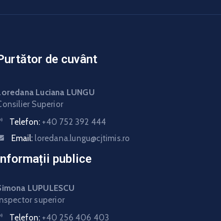
Purtător de cuvânt
Loredana Luciana LUNGU
Consilier Superior
Telefon:
+40 752 392 444
Email:
loredana.lungu@cjtimis.ro
Informații publice
Simona LUPULESCU
Inspector superior
Telefon:
+40 256 406 403