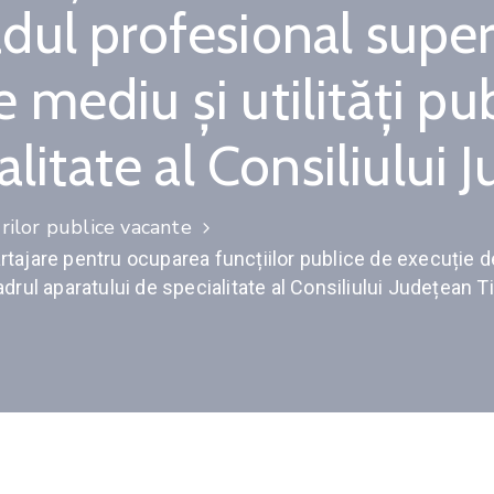
radul profesional super
ediu și utilități pub
alitate al Consiliului
ilor publice vacante
tajare pentru ocuparea funcțiilor publice de execuție de 
drul aparatului de specialitate al Consiliului Județean T