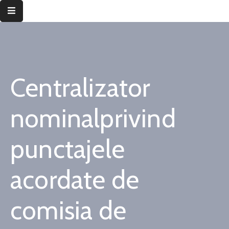
Despre
instituție
Centralizator
Informații
de
interes
nominalprivind
public
punctajele
Transparență
decizională
acordate de
Integritate
instituțională
comisia de
Județul
Timiș