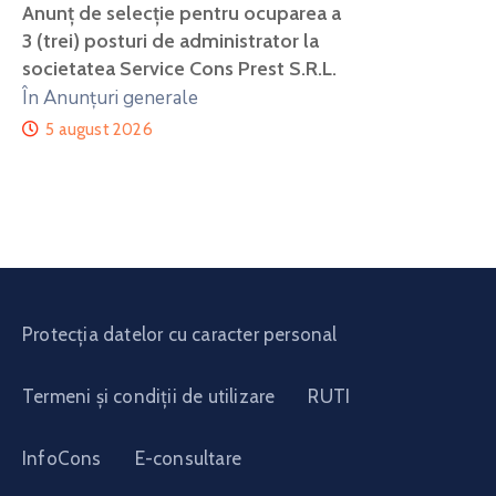
Anunţ de selecţie pentru ocuparea a
3 (trei) posturi de administrator la
societatea Service Cons Prest S.R.L.
În Anunțuri generale
5 august 2026
Protecția datelor cu caracter personal
Termeni și condiții de utilizare
RUTI
InfoCons
E-consultare