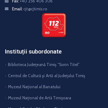
Fax:
+40 256 406 306
Email:
cjt@cjtimis.ro
Instituții subordonate
Biblioteca Judeţeană Timiş “Sorin Titel”
Centrul de Cultură şi Artă al Judeţului Timiş
Muzeul Național al Banatului
Muzeul Național de Artă Timişoara