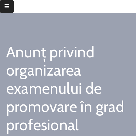
Despre
instituție
Anunț privind
Informații
de
interes
organizarea
public
examenului de
Transparență
decizională
promovare în grad
Integritate
instituțională
profesional
Județul
Timiș