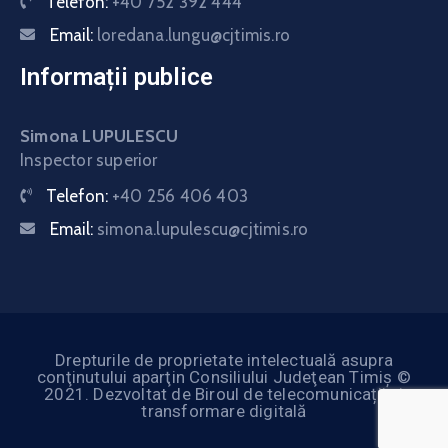
Telefon:
+40 752 392 444
Email:
loredana.lungu@cjtimis.ro
Informații publice
Simona LUPULESCU
Inspector superior
Telefon:
+40 256 406 403
Email:
simona.lupulescu@cjtimis.ro
Drepturile de proprietate intelectuală asupra
conţinutului aparţin Consiliului Judeţean Timiş ©
2021. Dezvoltat de Biroul de telecomunicații și
transformare digitală