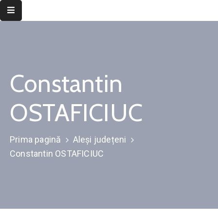
Despre
instituție
Constantin
Informații
de
interes
OSTAFICIUC
public
Transparență
Prima pagină
Aleși județeni
decizională
Constantin OSTAFICIUC
Integritate
instituțională
Județul
Timiș