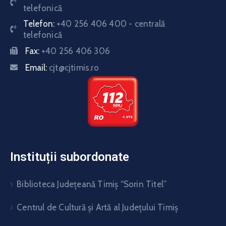
telefonică
Telefon:
+40 256 406 400 - centrală
telefonică
Fax:
+40 256 406 306
Email:
cjt@cjtimis.ro
Instituții subordonate
Biblioteca Judeţeană Timiş “Sorin Titel”
Centrul de Cultură şi Artă al Judeţului Timiş