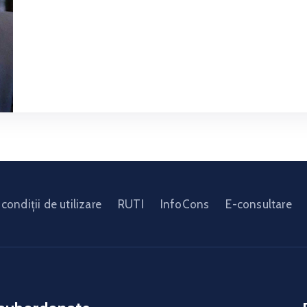
condiții de utilizare
RUTI
InfoCons
E-consultare