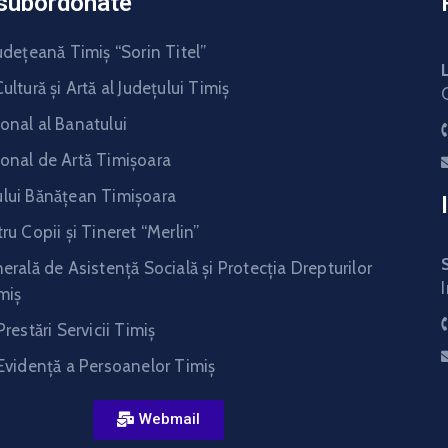
i subordonate
udeţeană Timiş “Sorin Titel”
ultură şi Artă al Judeţului Timiş
onal al Banatului
onal de Artă Timişoara
lui Bănăţean Timişoara
ru Copii şi Tineret “Merlin”
erală de Asistență Socială și Protecția Drepturilor
miș
Prestări Servicii Timiş
 Evidenţă a Persoanelor Timiş
Webmail