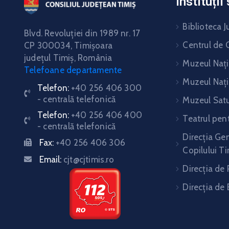
Instituți
Biblioteca J
Blvd. Revoluţiei din 1989 nr. 17
Centrul de C
CP 300034,
Timişoara
judeţul Timiş, România
Muzeul Nați
Telefoane departamente
Muzeul Nați
Telefon:
+40 256 406 300
- centrală telefonică
Muzeul Satu
Telefon:
+40 256 406 400
Teatrul pent
- centrală telefonică
Direcția Gen
Fax:
+40 256 406 306
Copilului Ti
Email:
cjt@cjtimis.ro
Direcţia de 
Direcţia de