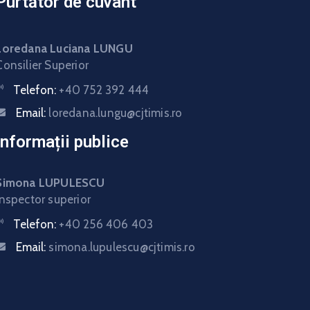
Purtător de cuvânt
Loredana Luciana LUNGU
Consilier Superior
Telefon:
+40 752 392 444
Email:
loredana.lungu@cjtimis.ro
Informații publice
Simona LUPULESCU
Inspector superior
Telefon:
+40 256 406 403
Email:
simona.lupulescu@cjtimis.ro