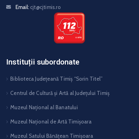
Email:
cjt@cjtimis.ro
Instituții subordonate
Biblioteca Judeţeană Timiş “Sorin Titel”
Centrul de Cultură şi Artă al Judeţului Timiş
Muzeul Național al Banatului
Muzeul Național de Artă Timişoara
Muzeul Satului Bănăţean Timişoara