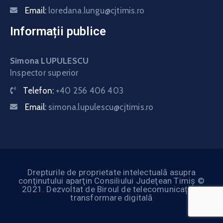
Email:
loredana.lungu@cjtimis.ro
Informații publice
Simona LUPULESCU
Inspector superior
Telefon:
+40 256 406 403
Email:
simona.lupulescu@cjtimis.ro
Drepturile de proprietate intelectuală asupra
conţinutului aparţin Consiliului Judeţean Timiş ©
2021. Dezvoltat de Biroul de telecomunicații și
transformare digitală