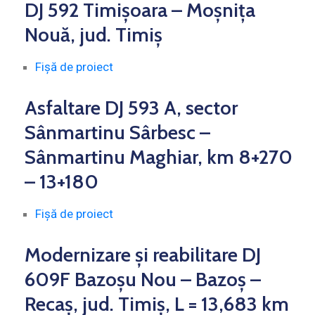
DJ 592 Timișoara – Moșnița
Nouă, jud. Timiş
Fișă de proiect
Asfaltare DJ 593 A, sector
Sânmartinu Sârbesc –
Sânmartinu Maghiar, km 8+270
– 13+180
Fișă de proiect
Modernizare şi reabilitare DJ
609F Bazoșu Nou – Bazoș –
Recaş, jud. Timiş, L = 13,683 km