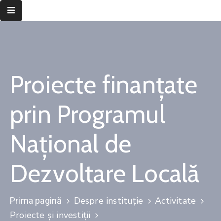
Despre
instituție
Proiecte finanțate
Informații
de
interes
prin Programul
public
Național de
Transparență
decizională
Dezvoltare Locală
Integritate
instituțională
Despre instituție
Activitate
Prima pagină
Județul
Proiecte și investiții
Timiș