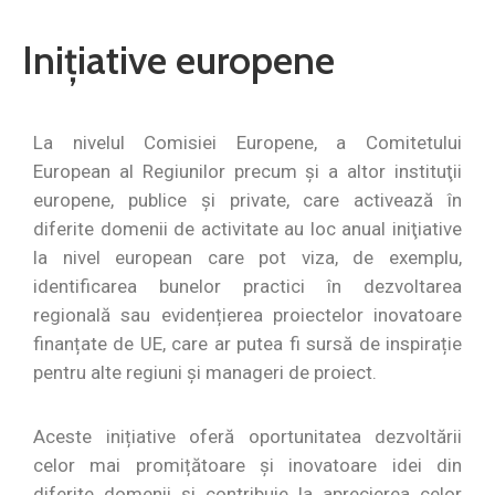
Contact
Inițiative europene
Monitorul
Oficial
Local
La nivelul Comisiei Europene, a Comitetului
European al Regiunilor precum şi a altor instituţii
europene, publice şi private, care activează în
diferite domenii de activitate au loc anual iniţiative
la nivel european care pot viza, de exemplu,
identificarea bunelor practici în dezvoltarea
regională sau evidențierea proiectelor inovatoare
finanțate de UE, care ar putea fi sursă de inspirație
pentru alte regiuni și manageri de proiect.
Aceste inițiative oferă oportunitatea dezvoltării
celor mai promițătoare și inovatoare idei din
diferite domenii și contribuie la aprecierea celor