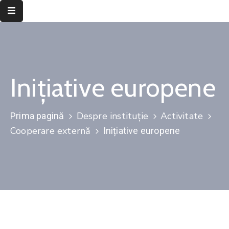
Despre
instituție
Inițiative europene
Informații
de
interes
Despre instituție
Activitate
Prima pagină
public
Cooperare externă
Inițiative europene
Transparență
decizională
Integritate
instituțională
Județul
Timiș