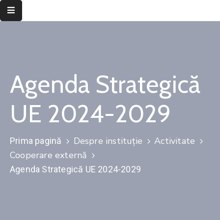
Despre
instituție
Agenda Strategică
Informații
de
interes
UE 2024-2029
public
Transparență
Despre instituție
Activitate
Prima pagină
decizională
Cooperare externă
Integritate
Agenda Strategică UE 2024-2029
instituțională
Județul
Timiș