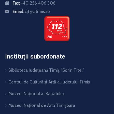
Fax:
+40 256 406 306
Email:
cjt@cjtimis.ro
Instituții subordonate
Biblioteca Judeţeană Timiş “Sorin Titel”
Centrul de Cultură şi Artă al Judeţului Timiş
Muzeul Național al Banatului
Muzeul Național de Artă Timişoara