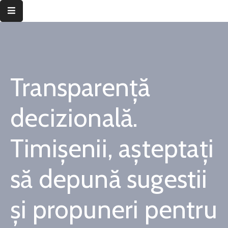
Despre
instituție
Transparență
Informații
de
interes
decizională.
public
Timișenii, așteptați
Transparență
decizională
să depună sugestii
Integritate
instituțională
și propuneri pentru
Județul
Timiș