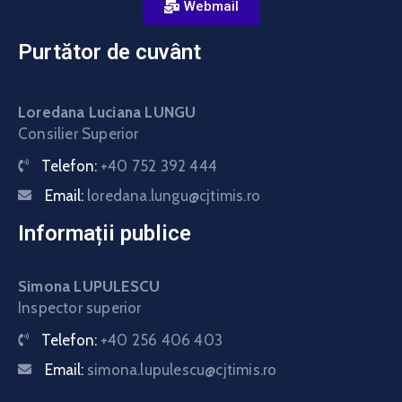
Webmail
Purtător de cuvânt
Loredana Luciana LUNGU
Consilier Superior
Telefon:
+40 752 392 444
Email:
loredana.lungu@cjtimis.ro
Informații publice
Simona LUPULESCU
Inspector superior
Telefon:
+40 256 406 403
Email:
simona.lupulescu@cjtimis.ro