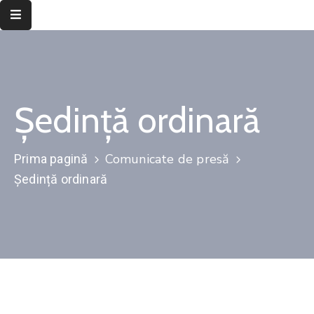
Despre
instituție
Ședință ordinară
Informații
de
interes
Comunicate de presă
Prima pagină
public
Ședință ordinară
Transparență
decizională
Integritate
instituțională
Județul
Timiș