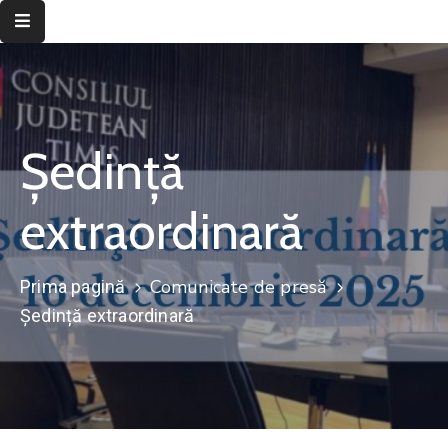
Despre
instituție
Ședință
Informații
de
interes
extraordinară
public
Transparență
Comunicate de presă
Prima pagină
decizională
Ședință extraordinară
Integritate
instituțională
Județul
Timiș