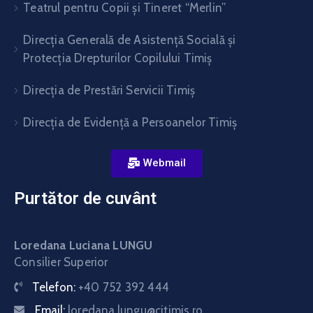
Teatrul pentru Copii şi Tineret “Merlin”
Direcția Generală de Asistență Socială și
Protecția Drepturilor Copilului Timiș
Direcţia de Prestări Servicii Timiş
Direcţia de Evidenţă a Persoanelor Timiş
Webmail
Purtător de cuvânt
Loredana Luciana LUNGU
Consilier Superior
Telefon:
+40 752 392 444
Email:
loredana.lungu@cjtimis.ro