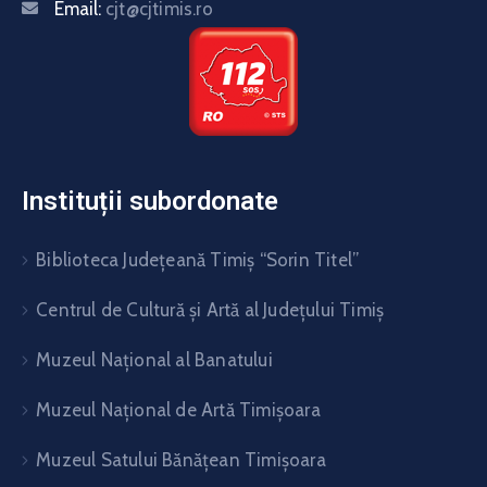
Email:
cjt@cjtimis.ro
Instituții subordonate
Biblioteca Judeţeană Timiş “Sorin Titel”
Centrul de Cultură şi Artă al Judeţului Timiş
Muzeul Național al Banatului
Muzeul Național de Artă Timişoara
Muzeul Satului Bănăţean Timişoara