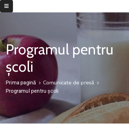
Despre
instituție
Programul pentru
Informații
de
interes
școli
public
Transparență
Comunicate de presă
Prima pagină
decizională
Programul pentru școli
Integritate
instituțională
Județul
Timiș