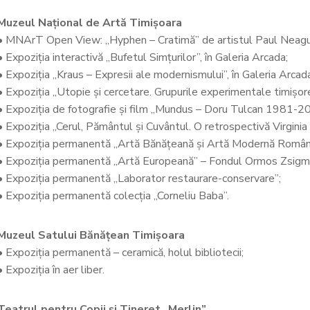
Muzeul Național de Artă Timișoara
• MNArT Open View: „Hyphen – Cratimă” de artistul Paul Neagu
• Expoziția interactivă „Bufetul Simțurilor”, în Galeria Arcada;
• Expoziția „Kraus – Expresii ale modernismului”, în Galeria Arcad
• Expoziția „Utopie și cercetare. Grupurile experimentale timiș
• Expoziția de fotografie și film „Mundus – Doru Tulcan 1981-2
• Expoziția „Cerul, Pământul și Cuvântul. O retrospectivă Virginia 
• Expoziția permanentă „Artă Bănățeană și Artă Modernă Român
• Expoziția permanentă „Artă Europeană” – Fondul Ormos Zsigm
• Expoziția permanentă „Laborator restaurare-conservare”;
• Expoziția permanentă colecția „Corneliu Baba”.
Muzeul Satului Bănățean Timișoara
• Expoziția permanentă – ceramică, holul bibliotecii;
• Expoziția în aer liber.
Teatrul pentru Copii și Tineret „Merlin”