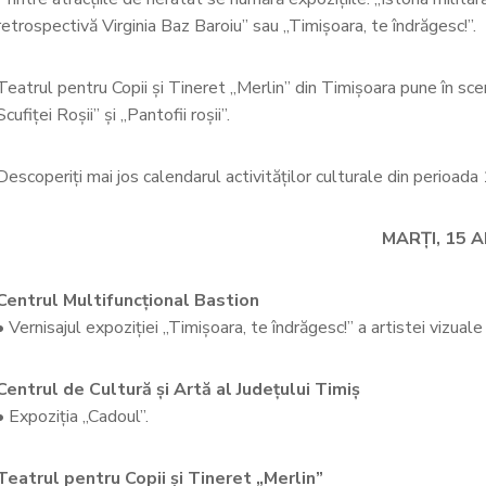
retrospectivă Virginia Baz Baroiu” sau „Timișoara, te îndrăgesc!”.
Teatrul pentru Copii și Tineret „Merlin” din Timișoara pune în 
Scufiței Roșii” și „Pantofii roșii”.
Descoperiți mai jos calendarul activităților culturale din perioada 
MARȚI, 15 A
Centrul Multifuncțional Bastion
• Vernisajul expoziției „Timișoara, te îndrăgesc!” a artistei vizu
Centrul de Cultură și Artă al Județului Timiș
• Expoziția „Cadoul”.
Teatrul pentru Copii și Tineret „Merlin”