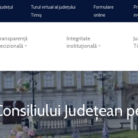
județul
Turul virtual al județului
Formulare
Pr
Timiș
online
in
ransparență
Integritate
Ju
ecizională
instituțională
T
Consiliului Județean 