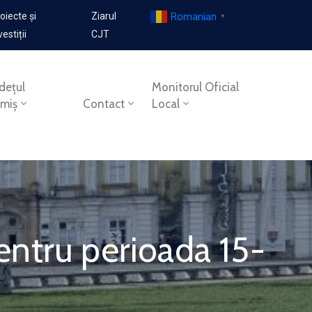
Romanian
oiecte și
Ziarul
▼
vestiții
CJT
dețul
Monitorul Oficial
imiș
Contact
Local
pentru perioada 15-