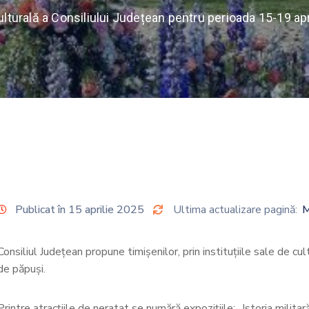
ulturală a Consiliului Județean pentru perioada 15-19 apr
Publicat în 15 aprilie 2025
Ultima actualizare pagină:
M
Consiliul Județean propune timișenilor, prin instituțiile sale de c
de păpuși.
Printre atracțiile de neratat se numără expozițiile: „Istoria milita