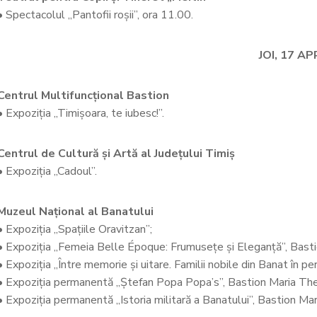
• Spectacolul „Pantofii roșii”, ora 11.00.
JOI, 17 AP
Centrul Multifuncțional Bastion
• Expoziția „Timișoara, te iubesc!”.
Centrul de Cultură și Artă al Județului Timiș
• Expoziția „Cadoul”.
Muzeul Național al Banatului
• Expoziția „Spațiile Oravitzan”;
• Expoziția „Femeia Belle Époque: Frumusețe și Eleganță”, Bast
• Expoziția „Între memorie și uitare. Familii nobile din Banat în 
• Expoziția permanentă „Ștefan Popa Popa’s”, Bastion Maria The
• Expoziția permanentă „Istoria militară a Banatului”, Bastion Mar