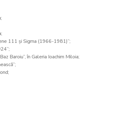
;
a;
orene 111 și Sigma (1966-1981)”;
024”;
Baz Baroiu”, în Galeria Ioachim Miloia;
ească”;
ond;