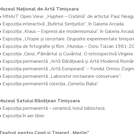
Muzeul Național de Artă Timișoara
• MNArT Open View: „Hyphen – Cratimă” de artistul Paul Neagu
• Expoziția interactivă „Bufetul Simțurilor”, în Galeria Arcada;
• Expoziția „Kraus – Expresii ale modernismului”, în Galeria Arcad
• Expoziția „Utopie și cercetare. Grupurile experimentale timiș
• Expoziția de fotografie și film „Mundus – Doru Tulcan 1981-2
• Expoziția „Cerul, Pământul și Cuvântul. O retrospectivă Virginia 
• Expoziția permanentă „Artă Bănățeană și Artă Modernă Român
• Expoziția permanentă „Artă Europeană” – Fondul Ormos Zsigm
• Expoziția permanentă „Laborator restaurare-conservare”;
• Expoziția permanentă colecția „Corneliu Baba”.
Muzeul Satului Bănățean Timișoara
• Expoziția permanentă – ceramică, holul bibliotecii;
• Expoziția în aer liber.
Teatrul pentru Copii și Tineret „Merlin”