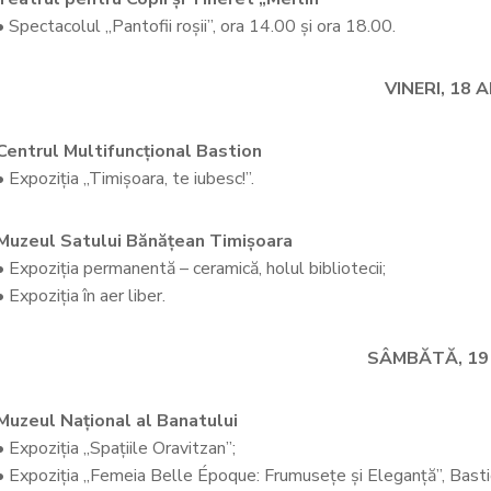
• Spectacolul „Pantofii roșii”, ora 14.00 și ora 18.00.
VINERI, 18 A
Centrul Multifuncțional Bastion
• Expoziția „Timișoara, te iubesc!”.
Muzeul Satului Bănățean Timișoara
• Expoziția permanentă – ceramică, holul bibliotecii;
• Expoziția în aer liber.
SÂMBĂTĂ, 19 
Muzeul Național al Banatului
• Expoziția „Spațiile Oravitzan”;
• Expoziția „Femeia Belle Époque: Frumusețe și Eleganță”, Bast