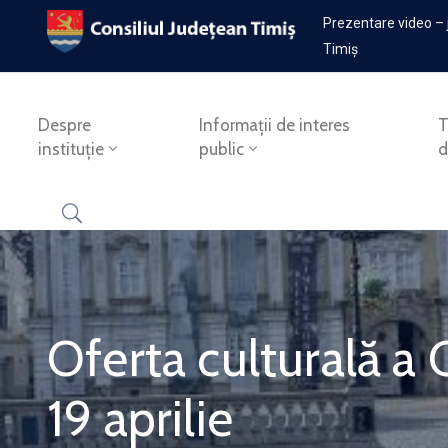
Prezentare video – 
Timiș
Despre
Informații de interes
T
instituție
public
d
Oferta culturală a 
19 aprilie