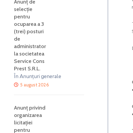
Anunţ de
selecţie
pentru
ocuparea a 3
(trei) posturi
de
administrator
la societatea
Service Cons
Prest S.R.L.
În Anunțuri generale
5 august 2026
Anunț privind
organizarea
licitației
pentru