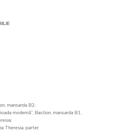
RILIE
ion, mansarda B2;
perioada modernă”, Bastion, mansarda B1;
resia;
ia Theresia, parter.