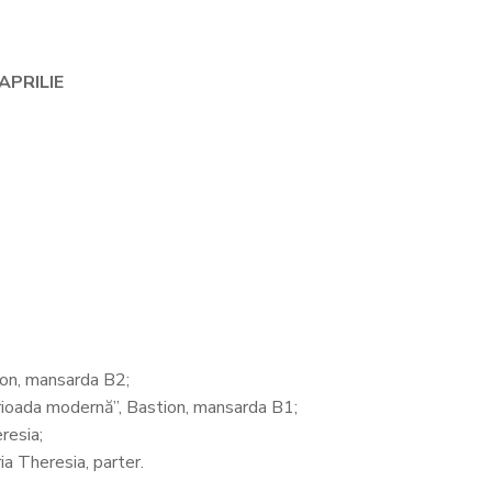
APRILIE
ion, mansarda B2;
perioada modernă”, Bastion, mansarda B1;
resia;
ia Theresia, parter.