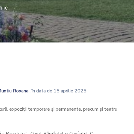
ilie
untiu Roxana
, în data de 15 aprilie 2025
ultură, expoziții temporare și permanente, precum și teatru
ră a Banatului”, „Cerul, Pământul și Cuvântul. O