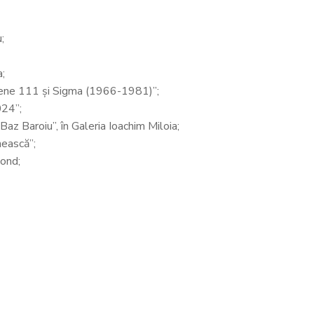
;
a;
orene 111 și Sigma (1966-1981)”;
024”;
Baz Baroiu”, în Galeria Ioachim Miloia;
ească”;
ond;