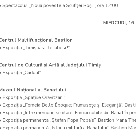
• Spectacolul „Noua poveste a Scufiței Roșii”, ora 12:00.
MIERCURI, 16 
Centrul Multifuncțional Bastion
• Expoziția „Timișoara, te iubesc!”.
Centrul de Cultură și Artă al Județului Timiș
• Expoziția „Cadoul”.
Muzeul Național al Banatului
• Expoziția „Spațiile Oravitzan”;
• Expoziția „Femeia Belle Époque: Frumusețe și Eleganță”, Bast
• Expoziția „Între memorie și uitare. Familii nobile din Banat în 
• Expoziția permanentă „Ștefan Popa Popa’s”, Bastion Maria The
• Expoziția permanentă „Istoria militară a Banatului”, Bastion Mar