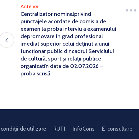
Anterior
Centralizator nominalprivind
punctajele acordate de comisia de
examen la proba interviu a examenului
depromovare în grad profesional
imediat superior celui deținut a unui
funcționar public dincadrul Serviciului
de cultură, sport și relații publice
organizatîn data de 02.07.2026 –
proba scrisă
condiții de utilizare
RUTI
InfoCons
E-consultare