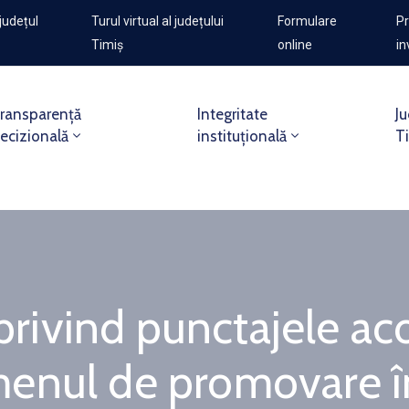
județul
Turul virtual al județului
Formulare
Pr
Timiș
online
in
ransparență
Integritate
Ju
ecizională
instituțională
T
 privind punctajele a
enul de promovare în