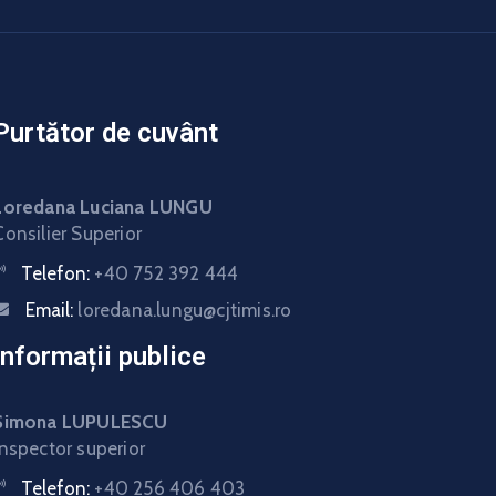
Purtător de cuvânt
Loredana Luciana LUNGU
Consilier Superior
Telefon:
+40 752 392 444
Email:
loredana.lungu@cjtimis.ro
Informații publice
Simona LUPULESCU
Inspector superior
Telefon:
+40 256 406 403