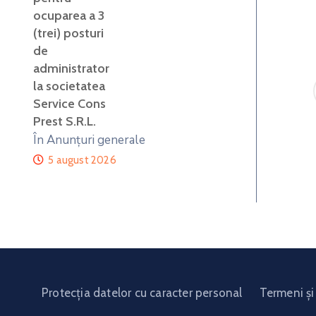
ocuparea a 3
(trei) posturi
de
administrator
la societatea
Service Cons
Prest S.R.L.
În Anunțuri generale
5 august 2026
Protecția datelor cu caracter personal
Termeni și 