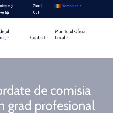
Romanian
oiecte și
Ziarul
▼
vestiții
CJT
dețul
Monitorul Oficial
imiș
Contact
Local
cordate de comisia
 grad profesional