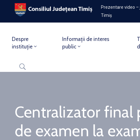
Prezentare video – 
Timiș
Despre
Informații de interes
T
instituție
public
d
Centralizator final
de examen la exam