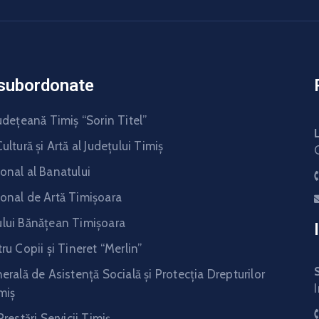
i subordonate
udeţeană Timiş “Sorin Titel”
ultură şi Artă al Judeţului Timiş
onal al Banatului
onal de Artă Timişoara
lui Bănăţean Timişoara
ru Copii şi Tineret “Merlin”
erală de Asistență Socială și Protecția Drepturilor
miș
Prestări Servicii Timiş