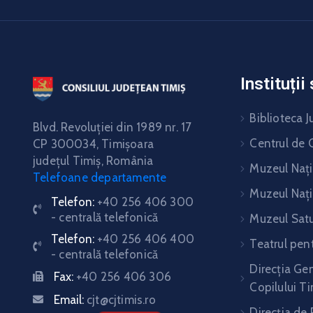
Instituți
Biblioteca J
Blvd. Revoluţiei din 1989 nr. 17
Centrul de C
CP 300034,
Timişoara
judeţul Timiş, România
Muzeul Nați
Telefoane departamente
Muzeul Nați
Telefon:
+40 256 406 300
- centrală telefonică
Muzeul Satu
Telefon:
+40 256 406 400
Teatrul pent
- centrală telefonică
Direcția Gen
Fax:
+40 256 406 306
Copilului Ti
Email:
cjt@cjtimis.ro
Direcţia de 